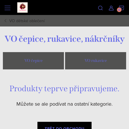
Přejít
N
na
obsah
VO dětské oblečení
K
VO čepice, rukavice, nákrčníky
VO čepice
VO rukavice
Produkty teprve připravujeme.
Můžete se ale podívat na ostatní kategorie.
ZPĚT DO OBCHODU