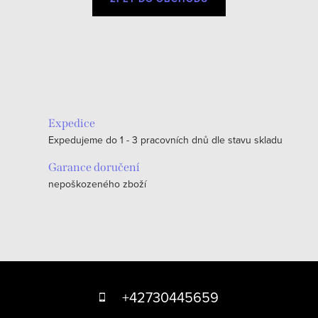
Expedice
Expedujeme do 1 - 3 pracovních dnů dle stavu skladu
Garance doručení
nepoškozeného zboží
Z
á
+42730445659