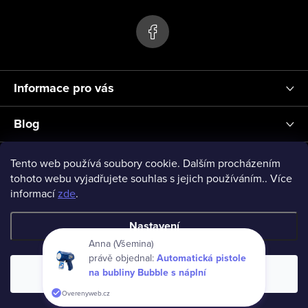
p
ý
p
a
i
t
s
í
u
Informace pro vás
Blog
Přihlášení
Tento web používá soubory cookie. Dalším procházením
tohoto webu vyjadřujete souhlas s jejich používáním.. Více
informací
zde
.
vseprodeti-eu
Nastavení
Anna (Všemina)
právě objednal:
Automatická pistole
Copyright 2026
www.vseprodeti.eu
. Všechna práva vyhrazena.
na bubliny Bubble s náplní
Souhlasím
Vytvořil Shoptet
Overenyweb.cz