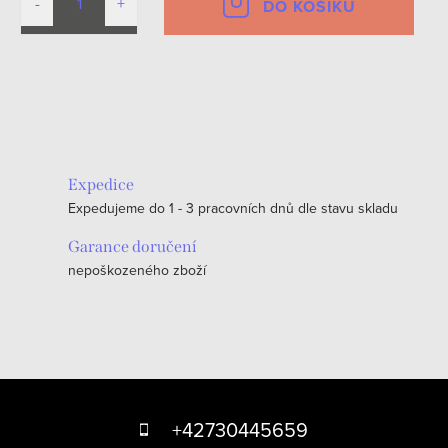
DO KOŠÍKU
O
v
l
á
Expedice
d
Expedujeme do 1 - 3 pracovních dnů dle stavu skladu
a
c
Garance doručení
nepoškozeného zboží
í
p
r
v
k
Z
y
á
+42730445659
v