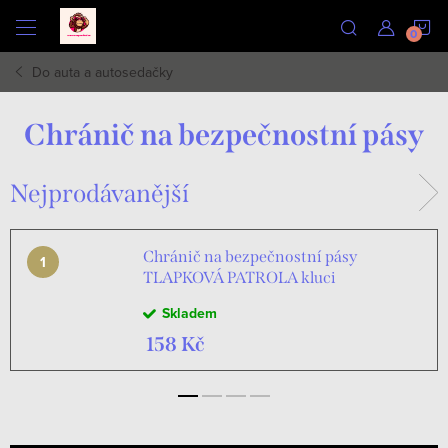
Přejít
N
na
obsah
Do auta a autosedačky
K
Chránič na bezpečnostní pásy
Nejprodávanější
Chránič na bezpečnostní pásy
TLAPKOVÁ PATROLA kluci
Skladem
158 Kč