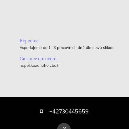
O
v
l
á
Expedice
d
Expedujeme do 1 - 3 pracovních dnů dle stavu skladu
a
c
Garance doručení
nepoškozeného zboží
í
p
r
v
k
Z
y
á
+42730445659
v
p
ý
p