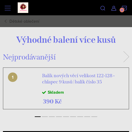
Přejít
N
na
obsah
Dětské oblečení
K
Výhodné balení více kusů
Nejprodávanější
Balík nových věcí velikost 122-128 -
chlapec 9 kusů | balík číslo 35
Skladem
390 Kč