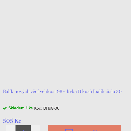
Balík nových věcí velikost 98 - dívka 11 kusů | balík číslo 30
Skladem
1 ks
Kód:
BH98-30
505 Kč