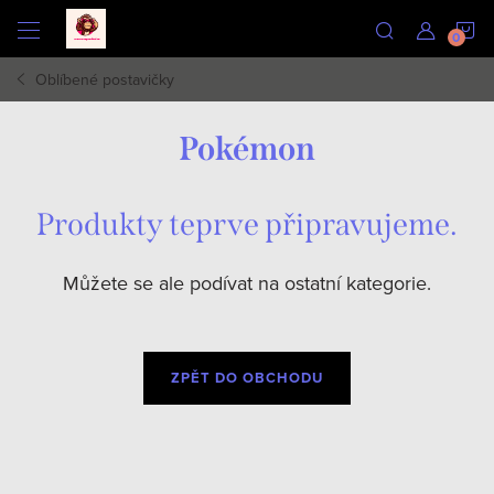
Přejít
N
na
obsah
Oblíbené postavičky
K
Pokémon
Produkty teprve připravujeme.
Můžete se ale podívat na ostatní kategorie.
ZPĚT DO OBCHODU