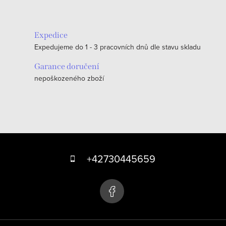
Expedice
Expedujeme do 1 - 3 pracovních dnů dle stavu skladu
Garance doručení
nepoškozeného zboží
Z
á
+42730445659
p
a
t
í