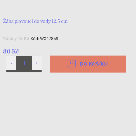
d
t
u
ů
k
Žába plovoucí do vody 12,5 cm
t
1-2 dny
>5 KS
Kód:
W047859
ů
80 Kč
DO KOŠÍKU