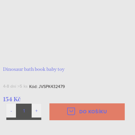
Dinosaur bath book baby toy
4-8 dní
>5 ks
Kód:
JVSPK432479
154 Kč
DO KOŠÍKU