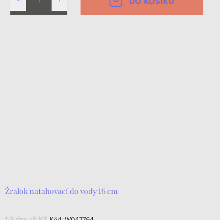
DO KOŠÍKU
Žralok natahovací do vody 16 cm
1-2 dny
>5 KS
Kód:
W047764