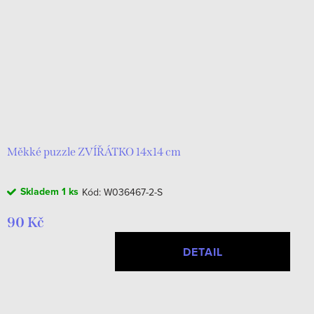
Měkké puzzle ZVÍŘÁTKO 14x14 cm
Skladem
1 ks
Kód:
W036467-2-S
90 Kč
DETAIL