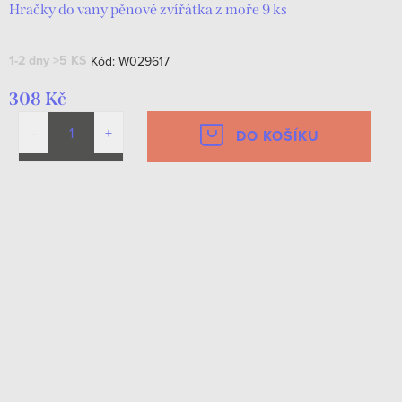
Hračky do vany pěnové zvířátka z moře 9 ks
1-2 dny
>5 KS
Kód:
W029617
308 Kč
DO KOŠÍKU