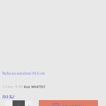
Ryba na natažení 10,5 cm
1-2 dny
>5 KS
Kód:
W047707
80 Kč