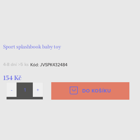
Sport splashbook baby toy
4-8 dní
>5 ks
Kód:
JVSPK432484
154 Kč
DO KOŠÍKU