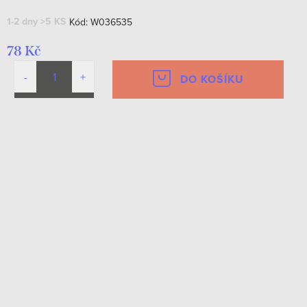
1-2 dny
>5 KS
Kód:
W036535
78 Kč
DO KOŠÍKU