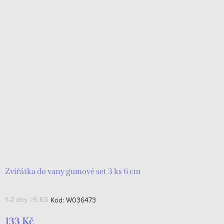
Zvířátka do vany gumové set 3 ks 6 cm
1-2 dny
>5 KS
Kód:
W036473
133 Kč