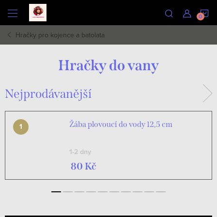
Přejít
N
na
obsah
Hračky pro kojence a batolata
K
Hračky do vany
Nejprodávanější
Žába plovoucí do vody 12,5 cm
1-2 dny
80 Kč