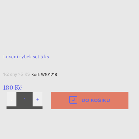
Lovení rybek set 5 ks
1-2 dny
>5 KS
Kód:
W101218
180 Kč
DO KOŠÍKU