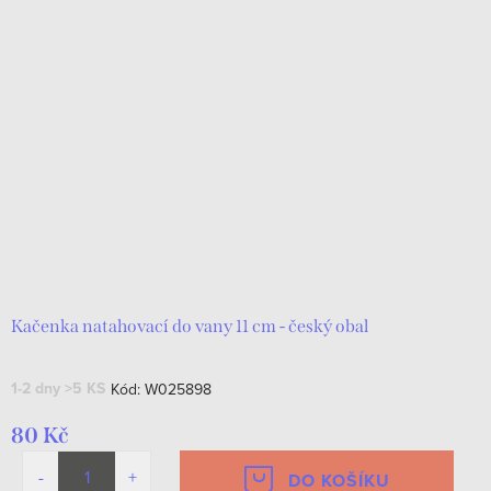
Kačenka natahovací do vany 11 cm - český obal
1-2 dny
>5 KS
Kód:
W025898
80 Kč
DO KOŠÍKU