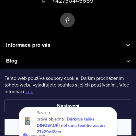
+42730445659
i
s
p
u
a
t
í
Informace pro vás
Blog
Přihlášení
Tento web používá soubory cookie. Dalším procházením
tohoto webu vyjadřujete souhlas s jejich používáním.. Více
informací
zde
.
vseprodeti-eu
Nastavení
Pavlína
právě objednal:
Dárková taška
Copyright 2026
www.vseprodeti.eu
. Všechna práva vyhrazena.
DINOSAUŘI netkaná textilie assort
Souhlasím
Vytvořil Shoptet
27x29x12cm
Overenyweb.cz