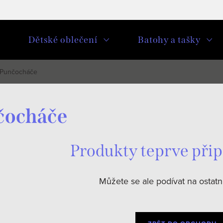
u
Dětské oblečení
Batohy a tašky
Punčocháče
čocháče
Produkty teprve při
Můžete se ale podívat na ostatní