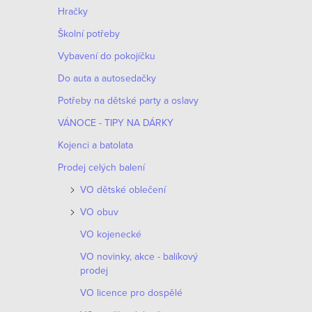
n
Hračky
n
Školní potřeby
í
Vybavení do pokojíčku
Do auta a autosedačky
p
Potřeby na dětské party a oslavy
a
VÁNOCE - TIPY NA DÁRKY
n
Kojenci a batolata
e
Prodej celých balení
VO dětské oblečení
l
VO obuv
VO kojenecké
VO novinky, akce - balíkový
prodej
VO licence pro dospělé