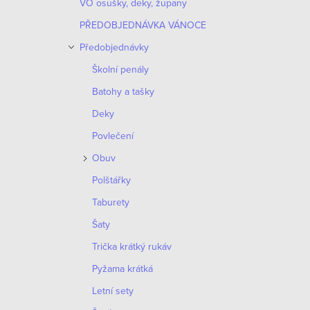
VO osušky, deky, župany
PŘEDOBJEDNÁVKA VÁNOCE
Předobjednávky
Školní penály
Batohy a tašky
Deky
Povlečení
Obuv
Polštářky
Taburety
Šaty
Trička krátký rukáv
Pyžama krátká
Letní sety