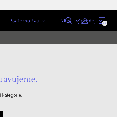
NÁKU
Podle motivu
Akce - výprodej
KOŠÍ
pravujeme.
 kategorie.