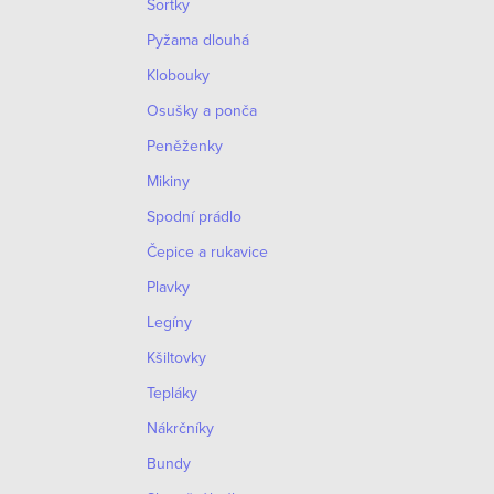
Šortky
Pyžama dlouhá
Klobouky
Osušky a ponča
Peněženky
Mikiny
Spodní prádlo
Čepice a rukavice
Plavky
Legíny
Kšiltovky
Tepláky
Nákrčníky
Bundy