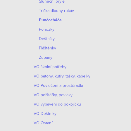
Sluneční brýle
Trička dlouhý rukáv
Punčocháče
Ponožky
Deštníky
Pláštěnky
Župany
VO školní potřeby
VO batohy, kufry, tašky, kabelky
VO Povlečení a prostěradla
VO polštářky, povlaky
VO vybavení do pokojíčku
VO Deštníky
VO Ostaní