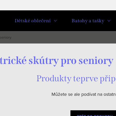
u
Dětské oblečení
Batohy a tašky
 seniory
trické skútry pro seniory
Produkty teprve při
Můžete se ale podívat na ostatní