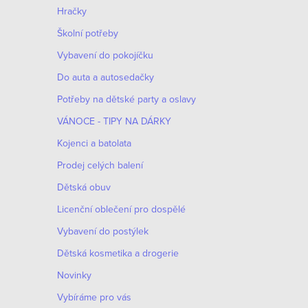
n
Hračky
n
Školní potřeby
í
Vybavení do pokojíčku
Do auta a autosedačky
p
Potřeby na dětské party a oslavy
a
VÁNOCE - TIPY NA DÁRKY
n
Kojenci a batolata
e
Prodej celých balení
Dětská obuv
l
Licenční oblečení pro dospělé
Vybavení do postýlek
Dětská kosmetika a drogerie
Novinky
Vybíráme pro vás