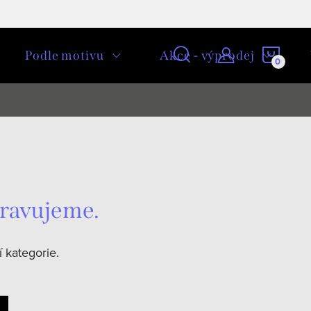
NÁKU
Podle motivu
Akce - výprodej
KOŠÍ
pravujeme.
 kategorie.