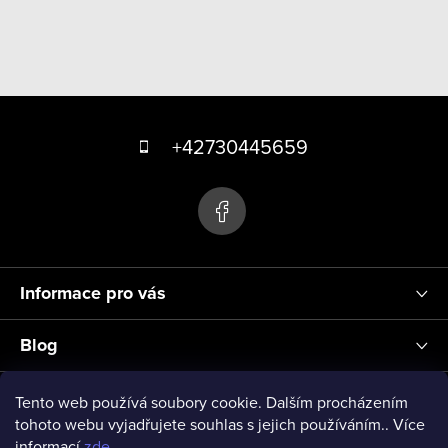
p
r
v
k
Z
y
á
+42730445659
v
p
ý
p
a
i
t
s
í
u
Informace pro vás
Blog
Přihlášení
Tento web používá soubory cookie. Dalším procházením
tohoto webu vyjadřujete souhlas s jejich používáním.. Více
informací
zde
.