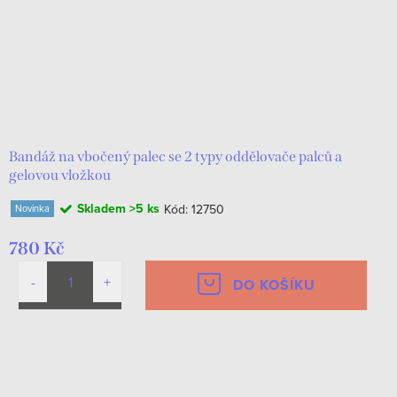
Bandáž na vbočený palec se 2 typy oddělovače palců a
gelovou vložkou
Skladem
>5 ks
Kód:
12750
Novinka
780 Kč
DO KOŠÍKU