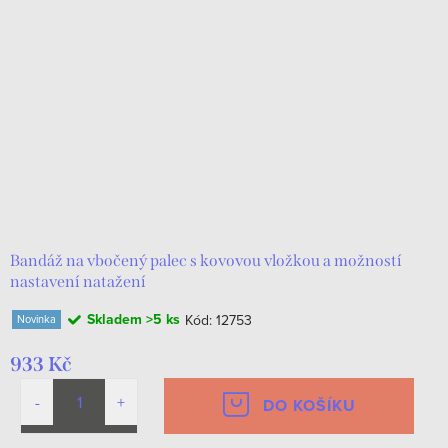
Bandáž na vbočený palec s kovovou vložkou a možností
nastavení natažení
Skladem
>5 ks
Kód:
12753
Novinka
933 Kč
DO KOŠÍKU