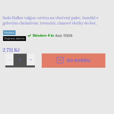
d
t
u
ů
k
Sada Hallux valgus: ortéza na vbočený palec, bandáž s
gelovým chráničem, trenažér, rámové vložky do bot,
t
masážní míček
Novinka
ů
Skladem
4 ks
Kód:
11309
Doprava zdarma
2 711 Kč
DO KOŠÍKU