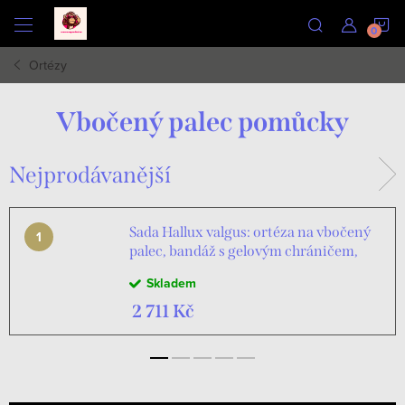
Přejít
N
na
obsah
Ortézy
K
Vbočený palec pomůcky
Nejprodávanější
Sada Hallux valgus: ortéza na vbočený
palec, bandáž s gelovým chráničem,
trenažér, rámové vložky do bot,
Skladem
masážní míček
2 711 Kč