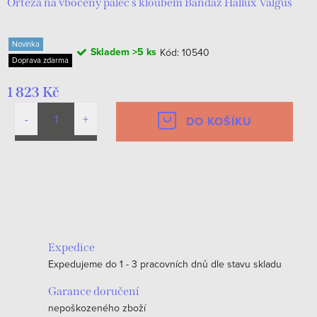
Orteza na vbočený palec s kloubem Bandáž Hallux Valgus
Novinka
Skladem
>5 ks
Kód:
10540
Doprava zdarma
1 823 Kč
DO KOŠÍKU
O
v
l
á
Expedice
d
Expedujeme do 1 - 3 pracovních dnů dle stavu skladu
a
c
Garance doručení
nepoškozeného zboží
í