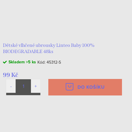
Dětské vlhčené ubrousky Linteo Baby 100%
BIODEGRADABLE 48ks
Skladem
>5 ks
Kód:
45312-S
99 Kč
DO KOŠÍKU
O
v
l