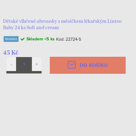
d
t
u
ů
k
Dětské vlhčené ubrousky s měsíčkem lékařským Linteo
Baby 24 ks Soft and cream
t
Skladem
>5 ks
Kód:
22724-S
Novinka
ů
45 Kč
DO KOŠÍKU