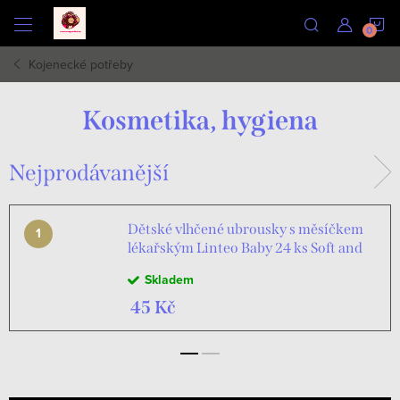
Přejít
N
na
obsah
Kojenecké potřeby
K
Kosmetika, hygiena
Nejprodávanější
Dětské vlhčené ubrousky s měsíčkem
lékařským Linteo Baby 24 ks Soft and
cream
Skladem
45 Kč