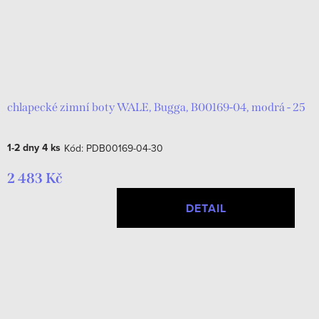
chlapecké zimní boty WALE, Bugga, B00169-04, modrá - 25
1-2 dny
4 ks
Kód:
PDB00169-04-30
2 483 Kč
DETAIL