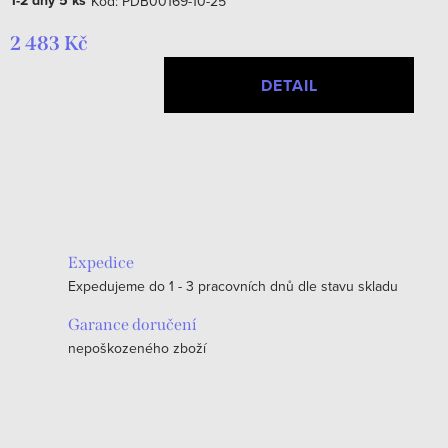
1-2 dny
5 ks
Kód:
PDB00169-10-25
2 483 Kč
DETAIL
O
v
l
á
Expedice
d
Expedujeme do 1 - 3 pracovních dnů dle stavu skladu
a
c
Garance doručení
nepoškozeného zboží
í
p
r
v