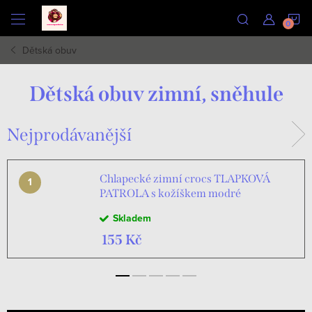
Přejít
N
na
obsah
Dětská obuv
K
Dětská obuv zimní, sněhule
Nejprodávanější
Chlapecké zimní crocs TLAPKOVÁ
PATROLA s kožíškem modré
Skladem
155 Kč