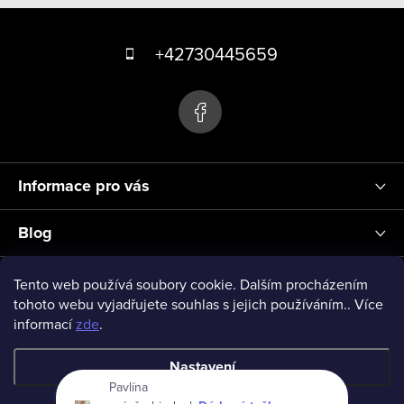
k
Z
y
á
+42730445659
v
p
ý
p
a
i
t
s
í
u
Informace pro vás
Blog
Přihlášení
Tento web používá soubory cookie. Dalším procházením
tohoto webu vyjadřujete souhlas s jejich používáním.. Více
informací
zde
.
vseprodeti-eu
Nastavení
Pavlína