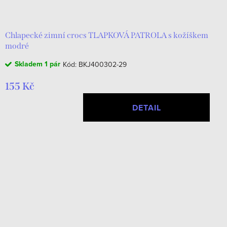
d
t
u
ů
k
Chlapecké zimní crocs TLAPKOVÁ PATROLA s kožíškem
modré
t
Skladem
1 pár
Kód:
BKJ400302-29
ů
155 Kč
DETAIL