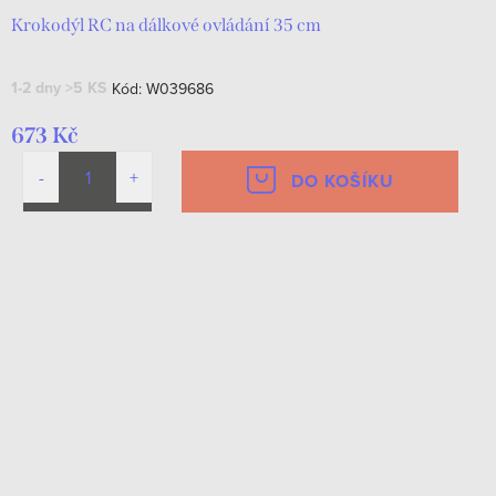
Krokodýl RC na dálkové ovládání 35 cm
1-2 dny
>5 KS
Kód:
W039686
673 Kč
DO KOŠÍKU