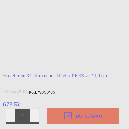
Stavebnice RC dino robot Mecha T-REX set 21,6 cm
1-2 dny
>5 KS
Kód:
W050186
678 Kč
DO KOŠÍKU