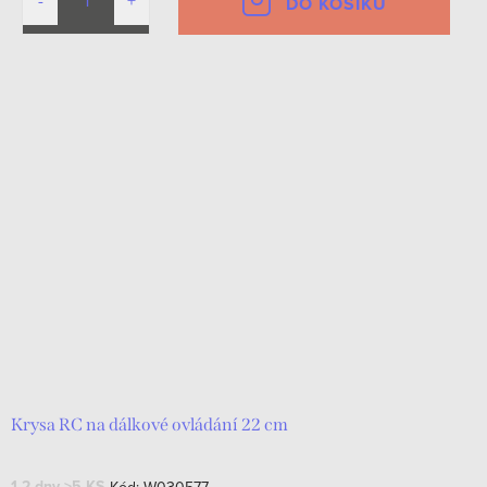
DO KOŠÍKU
Krysa RC na dálkové ovládání 22 cm
1-2 dny
>5 KS
Kód:
W030577