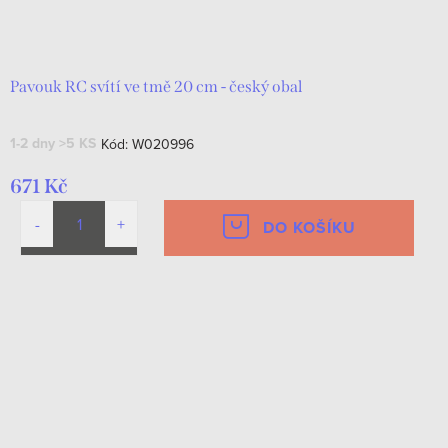
Pavouk RC svítí ve tmě 20 cm - český obal
1-2 dny
>5 KS
Kód:
W020996
671 Kč
DO KOŠÍKU