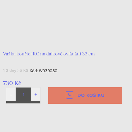
Vážka kouřící RC na dálkové ovládání 33 cm
1-2 dny
>5 KS
Kód:
W039080
730 Kč
DO KOŠÍKU