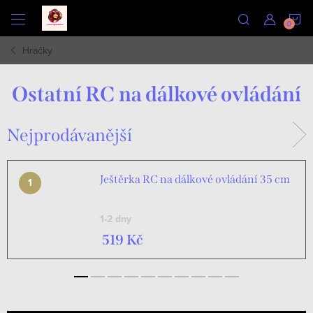
Přejít
N
na
obsah
Hračky
K
Ostatní RC na dálkové ovládání
Nejprodávanější
Ještěrka RC na dálkové ovládání 35 cm
1-2 dny
519 Kč