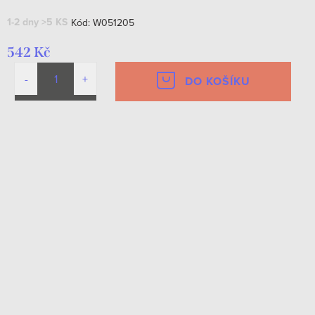
1-2 dny
>5 KS
Kód:
W051205
542 Kč
DO KOŠÍKU