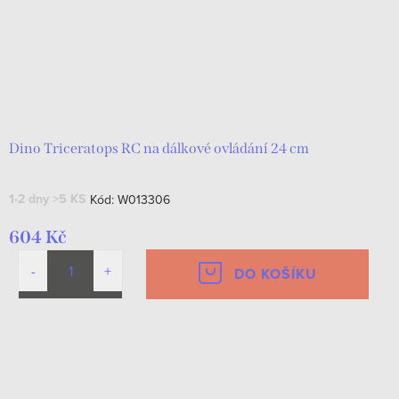
Dino Triceratops RC na dálkové ovládání 24 cm
1-2 dny
>5 KS
Kód:
W013306
604 Kč
DO KOŠÍKU