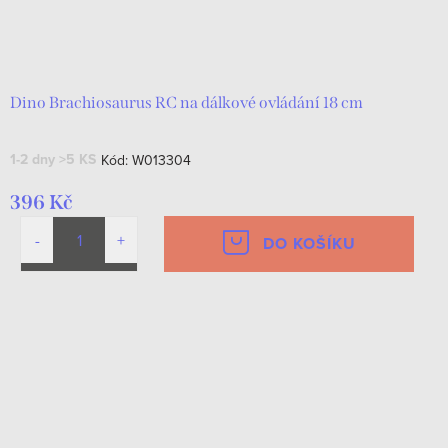
Dino Brachiosaurus RC na dálkové ovládání 18 cm
1-2 dny
>5 KS
Kód:
W013304
396 Kč
DO KOŠÍKU