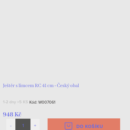
Ještěr s límcem RC 41 cm - Český obal
1-2 dny
>5 KS
Kód:
W007061
948 Kč
DO KOŠÍKU