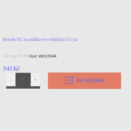
Brouk RC na dálkové ovládání 13 cm
1-2 dny
>5 KS
Kód:
W007644
341 Kč
DO KOŠÍKU