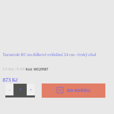
Tarantule RC na dálkové ovládání 24 cm - český obal
1-2 dny
>5 KS
Kód:
W029187
873 Kč
DO KOŠÍKU