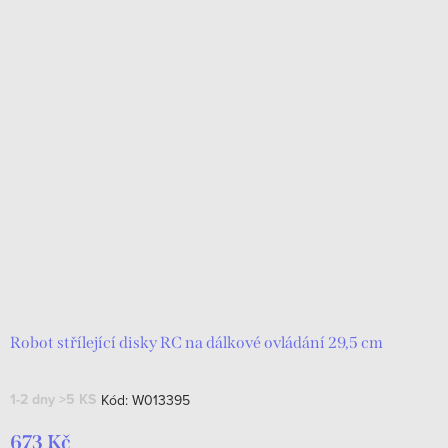
Robot střílející disky RC na dálkové ovládání 29,5 cm
1-2 dny
>5 KS
Kód:
W013395
673 Kč