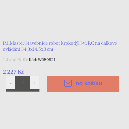
iM.Master Stavebnice robot krokodýl 3v1 RC na dálkové
ovládání 34,3x14,5x8 cm
1-2 dny
>5 KS
Kód:
W050921
2 227 Kč
DO KOŠÍKU