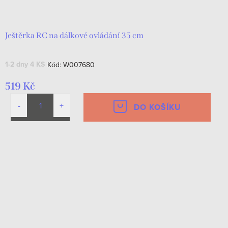
d
t
u
ů
k
Ještěrka RC na dálkové ovládání 35 cm
t
1-2 dny
4 KS
Kód:
W007680
ů
519 Kč
DO KOŠÍKU