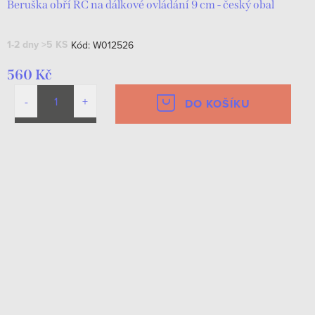
Beruška obří RC na dálkové ovládání 9 cm - český obal
1-2 dny
>5 KS
Kód:
W012526
560 Kč
DO KOŠÍKU