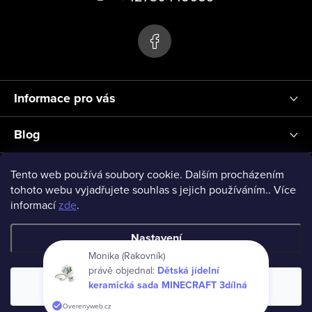
s
p
u
a
t
í
Informace pro vás
Blog
Přihlášení
Tento web používá soubory cookie. Dalším procházením
tohoto webu vyjadřujete souhlas s jejich používáním.. Více
informací
zde
.
vseprodeti-eu
Nastavení
Monika (Rakovník)
právě objednal:
Dětská jídelní
Copyright 2026
www.vseprodeti.eu
. Všechna práva vyhrazena.
keramická sada MINECRAFT 3dílná
Souhlasím
Vytvořil Shoptet
Overenyweb.cz