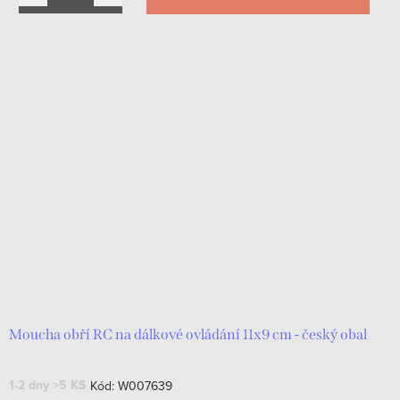
Moucha obří RC na dálkové ovládání 11x9 cm - český obal
1-2 dny
>5 KS
Kód:
W007639