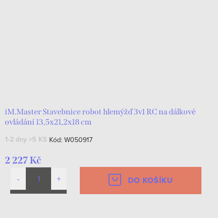
iM.Master Stavebnice robot hlemýžď 3v1 RC na dálkové
ovládání 13,5x21,2x18 cm
1-2 dny
>5 KS
Kód:
W050917
2 227 Kč
DO KOŠÍKU