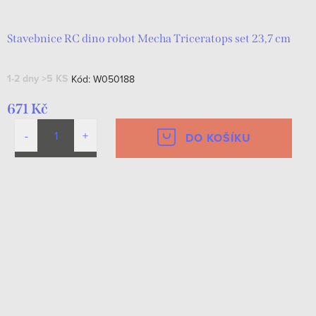
Stavebnice RC dino robot Mecha Triceratops set 23,7 cm
1-2 dny
>5 KS
Kód:
W050188
671 Kč
DO KOŠÍKU