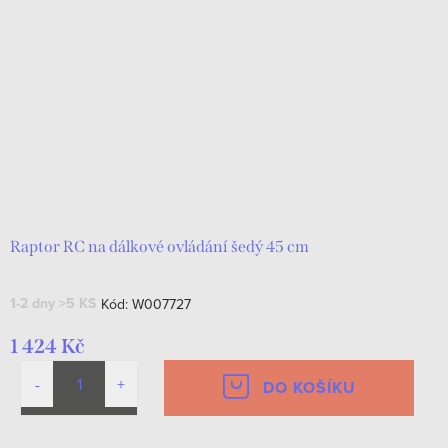
Raptor RC na dálkové ovládání šedý 45 cm
1-2 dny
>5 KS
Kód:
W007727
1 424 Kč
DO KOŠÍKU