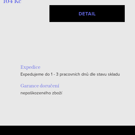
104 Kč
DETAIL
O
v
l
á
Expedice
d
Expedujeme do 1 - 3 pracovních dnů dle stavu skladu
a
c
Garance doručení
nepoškozeného zboží
í
p
r
v
k
Z
y