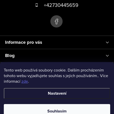
á
+42730445659
v
p
ý
p
a
i
t
s
í
u
Informace pro vás
Blog
Přihlášení
Tento web používá soubory cookie. Dalším procházením
tohoto webu vyjadřujete souhlas s jejich používáním.. Více
informací
zde
.
vseprodeti-eu
Nastavení
Copyright 2026
www.vseprodeti.eu
. Všechna práva vyhrazena.
Souhlasím