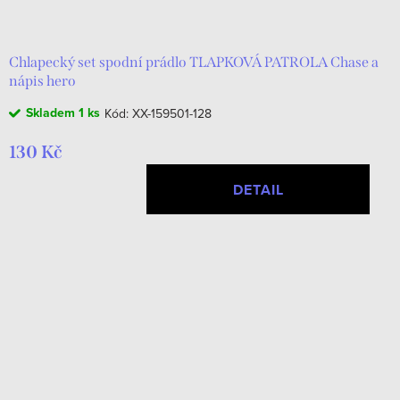
d
t
u
ů
k
Chlapecký set spodní prádlo TLAPKOVÁ PATROLA Chase a
nápis hero
t
Skladem
1 ks
Kód:
XX-159501-128
ů
130 Kč
DETAIL