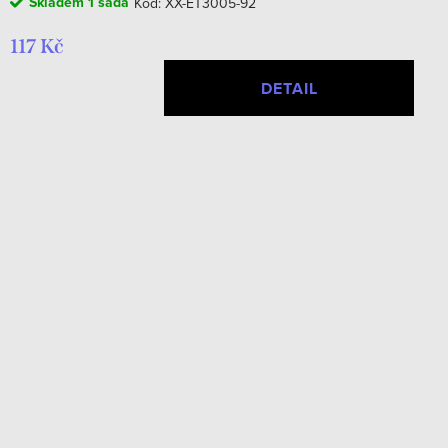
Skladem
1 sada
Kód:
XX-ET3005-92
117 Kč
DETAIL