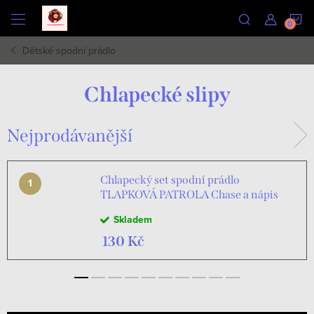
Přejít
N
na
obsah
Dětské spodní prádlo
K
Chlapecké slipy
Nejprodávanější
Chlapecký set spodní prádlo
TLAPKOVÁ PATROLA Chase a nápis
hero
Skladem
130 Kč