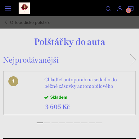
Přejít
N
na
obsah
Ortopedické polštáře
K
Polštářky do auta
Nejprodávanější
Chladící autopotah na sedadlo do
běžné zásuvky automobilového
zapalovače, polštář na sedadlo s
Skladem
ventilátory
3 605 Kč