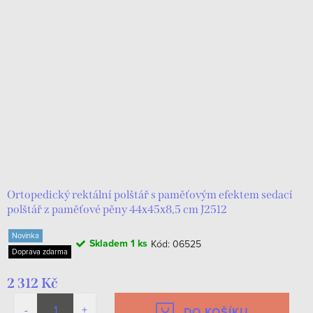
Ortopedický rektální polštář s paměťovým efektem sedací
polštář z paměťové pěny 44х45х8,5 cm J2512
Novinka
Skladem
1 ks
Kód:
06525
Doprava zdarma
2 312 Kč
DO KOŠÍKU