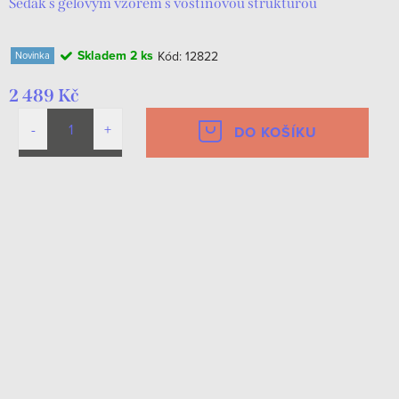
Sedák s gelovým vzorem s voštinovou strukturou
Skladem
2 ks
Kód:
12822
Novinka
2 489 Kč
DO KOŠÍKU