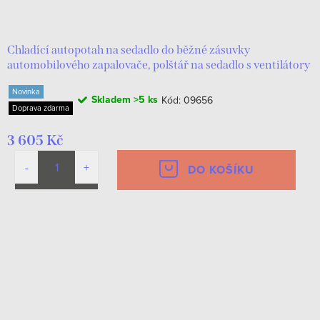
d
t
u
ů
k
Chladící autopotah na sedadlo do běžné zásuvky
automobilového zapalovače, polštář na sedadlo s ventilátory
t
Novinka
ů
Skladem
>5 ks
Kód:
09656
Doprava zdarma
3 605 Kč
DO KOŠÍKU