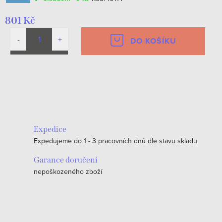
801 Kč
DO KOŠÍKU
O
v
l
á
Expedice
d
Expedujeme do 1 - 3 pracovních dnů dle stavu skladu
a
c
Garance doručení
nepoškozeného zboží
í
p
r
v