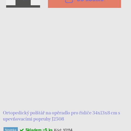
Ortopedický polštář na opěradlo pro řidiče 34x13x8 cm s
upevňovacími popruhy J2508
Skladem
>5 ks
Kód:
10114
Novinka