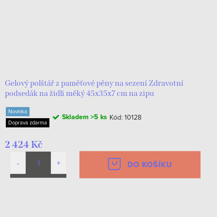
Gelový polštář z paměťové pěny na sezení Zdravotní
podsedák na židli měký 45х35х7 cm na zipu
Novinka
Skladem
>5 ks
Kód:
10128
Doprava zdarma
2 424 Kč
DO KOŠÍKU