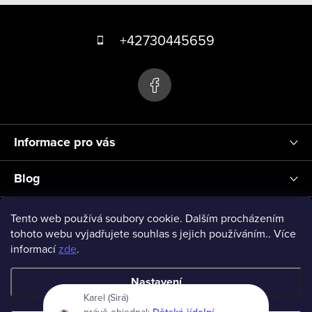
k
Z
y
á
+42730445659
v
p
ý
p
a
i
t
s
í
u
Informace pro vás
Blog
Přihlášení
Tento web používá soubory cookie. Dalším procházením
tohoto webu vyjadřujete souhlas s jejich používáním.. Více
informací
zde
.
vseprodeti-eu
Nastavení
Karel (Sirá)