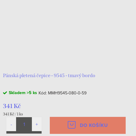
Pánská pletená čepice - 9545 - tmavý bordo
Skladem
>5 ks
Kód:
MMH9545-080-0-59
341 Kč
Měrná
341 Kč / 1 ks
cena:
DO KOŠÍKU