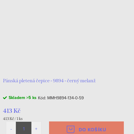
Pánská pletená čepice - 9894 - černý melanž
Skladem
>5 ks
Kód:
MMH9894-134-0-59
413 Kč
Měrná
413 Kč / 1 ks
cena:
DO KOŠÍKU