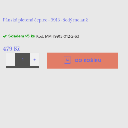
d
t
u
ů
k
Pánská pletená čepice - 9913 - šedý melanž
t
Skladem
>5 ks
Kód:
MMH9913-012-2-63
ů
479 Kč
DO KOŠÍKU