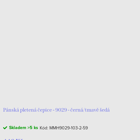
Pánská pletená čepice - 9029 - černá/tmavě šedá
Skladem
>5 ks
Kód:
MMH9029-103-2-59