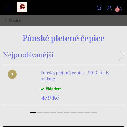
Přejít
N
na
obsah
Čepice
K
Pánské pletené čepice
Nejprodávanější
Pánská pletená čepice - 9913 - šedý
melanž
Skladem
479 Kč