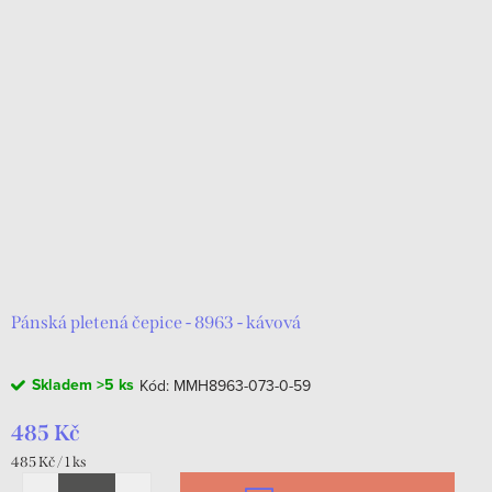
Pánská pletená čepice - 8963 - kávová
Skladem
>5 ks
Kód:
MMH8963-073-0-59
485 Kč
Měrná
485 Kč / 1 ks
cena: