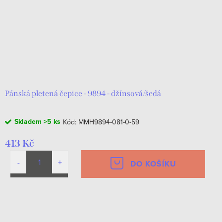
Pánská pletená čepice - 9894 - džínsová/šedá
Skladem
>5 ks
Kód:
MMH9894-081-0-59
413 Kč
DO KOŠÍKU