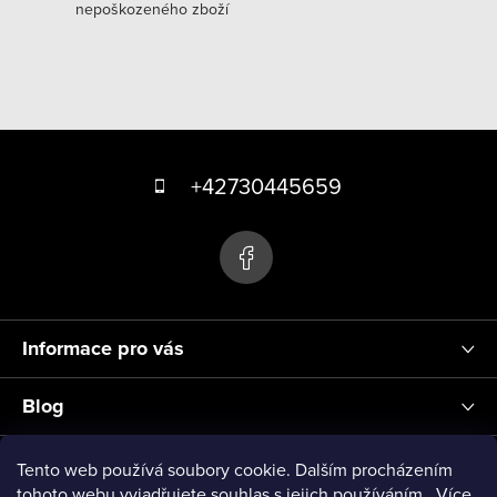
á
v
nepoškozeného zboží
n
k
í
y
v
ý
Z
p
á
+42730445659
i
s
p
u
a
t
í
Informace pro vás
Blog
Přihlášení
Tento web používá soubory cookie. Dalším procházením
tohoto webu vyjadřujete souhlas s jejich používáním.. Více