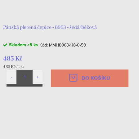
Pánská pletená čepice - 8963 - šedá/béžová
Skladem
>5 ks
Kód:
MMH8963-118-0-59
485 Kč
Měrná
485 Kč / 1 ks
cena:
DO KOŠÍKU