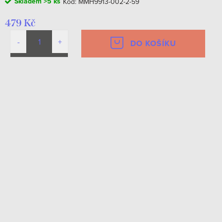
Skladem
>5 ks
Kód:
MMH9913-002-2-59
479 Kč
DO KOŠÍKU