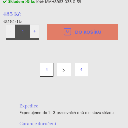
Skladem
>5 ks
Kód:
MMH8963-033-0-59
485 Kč
Měrná
485 Kč / 1 ks
cena:
DO KOŠÍKU
O
v
S
1
4
l
t
á
r
d
á
a
n
c
k
Expedice
í
o
Expedujeme do 1 - 3 pracovních dnů dle stavu skladu
p
v
r
Garance doručení