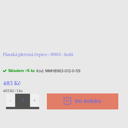
Pánská pletená čepice - 8963 - šedá
Skladem
>5 ks
Kód:
MMH8963-012-0-59
485 Kč
Měrná
485 Kč / 1 ks
cena:
DO KOŠÍKU