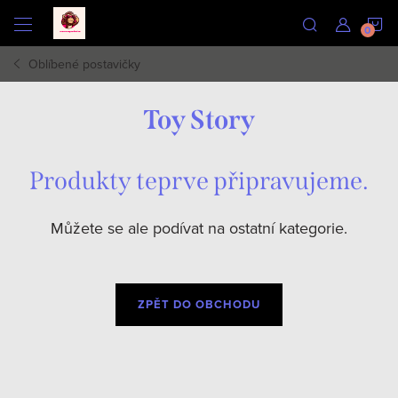
Přejít
N
na
obsah
Oblíbené postavičky
K
Toy Story
Produkty teprve připravujeme.
Můžete se ale podívat na ostatní kategorie.
ZPĚT DO OBCHODU