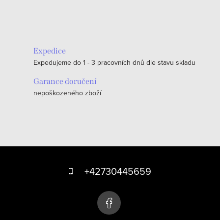
O
v
l
á
Expedice
d
Expedujeme do 1 - 3 pracovních dnů dle stavu skladu
a
c
Garance doručení
nepoškozeného zboží
í
p
r
v
k
Z
y
á
+42730445659
v
p
ý
p
a
i
t