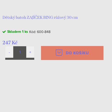
d
t
u
ů
k
Dětský batoh ZAJÍČEK BING růžový 30 cm
t
Skladem
1 ks
Kód:
600-848
ů
247 Kč
DO KOŠÍKU