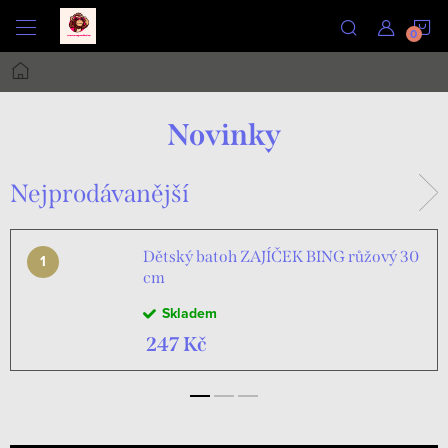
Přejít
N
na
obsah
Domů
K
Novinky
Nejprodávanější
Dětský batoh ZAJÍČEK BING růžový 30
cm
Skladem
247 Kč