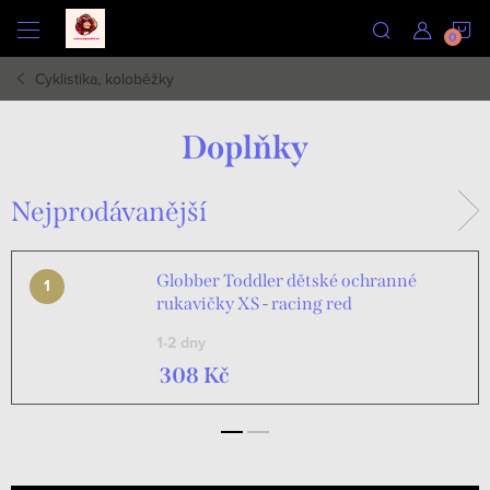
Přejít
N
na
obsah
Cyklistika, koloběžky
K
Doplňky
Nejprodávanější
Globber Toddler dětské ochranné
rukavičky XS - racing red
1-2 dny
308 Kč