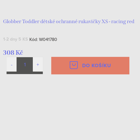
d
t
u
ů
k
Globber Toddler dětské ochranné rukavičky XS - racing red
t
1-2 dny
5 KS
Kód:
W041780
ů
308 Kč
DO KOŠÍKU