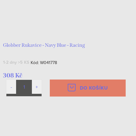
Globber Rukavice - Navy Blue - Racing
1-2 dny
>5 KS
Kód:
W041778
308 Kč
DO KOŠÍKU
O
v
l