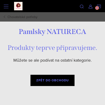
Přejít
N
na
obsah
Chovatelské potřeby
K
Pamlsky NATURECA
Produkty teprve připravujeme.
Můžete se ale podívat na ostatní kategorie.
ZPĚT DO OBCHODU