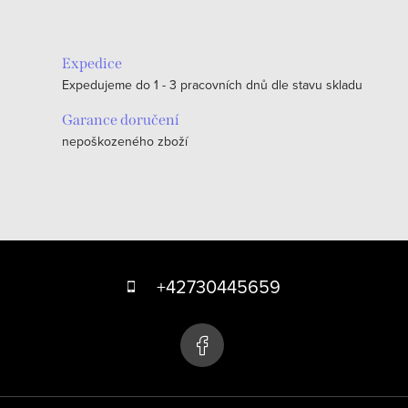
Expedice
Expedujeme do 1 - 3 pracovních dnů dle stavu skladu
Garance doručení
nepoškozeného zboží
Z
á
+42730445659
p
a
t
í