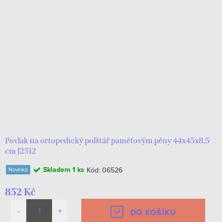
Povlak na ortopedický polštář paměťovým pěny 44х45х8,5
cm J2512
Skladem
1 ks
Kód:
06526
Novinka
852 Kč
DO KOŠÍKU