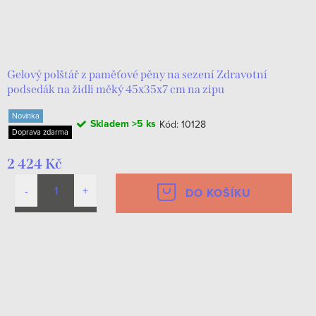
Gelový polštář z paměťové pěny na sezení Zdravotní
podsedák na židli měký 45х35х7 cm na zipu
Novinka
Skladem
>5 ks
Kód:
10128
Doprava zdarma
2 424 Kč
DO KOŠÍKU