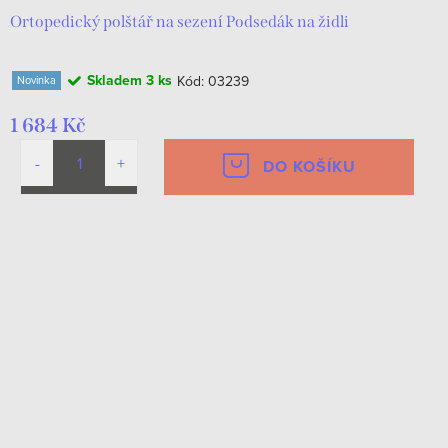
Ortopedický polštář na sezení Podsedák na židli
Skladem
3 ks
Kód:
03239
Novinka
1 684 Kč
DO KOŠÍKU