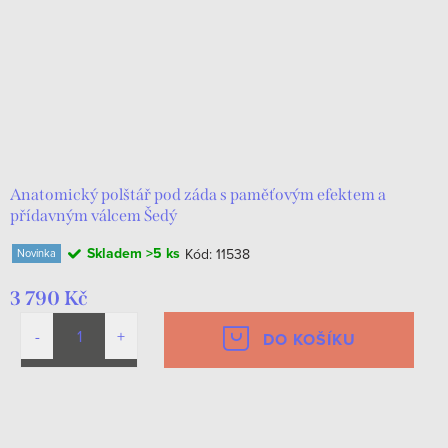
Anatomický polštář pod záda s paměťovým efektem a
přídavným válcem Šedý
Skladem
>5 ks
Kód:
11538
Novinka
3 790 Kč
DO KOŠÍKU