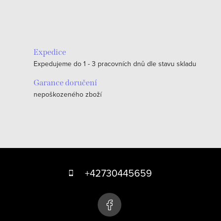
O
v
l
á
Expedice
d
Expedujeme do 1 - 3 pracovních dnů dle stavu skladu
a
c
Garance doručení
nepoškozeného zboží
í
p
r
v
k
Z
y
á
+42730445659
v
p
ý
p
a
i
t