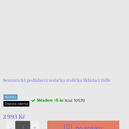
Senzorická podlahová sedačka stolička Skládací židle
Novinka
Skladem
>5 ks
Kód:
10570
Doprava zdarma
2 993 Kč
DO KOŠÍKU