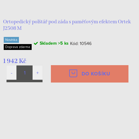
d
t
u
ů
k
Ortopedický polštář pod záda s paměťovým efektem Ortek
J2508 M
t
Novinka
ů
Skladem
>5 ks
Kód:
10546
Doprava zdarma
1 942 Kč
DO KOŠÍKU