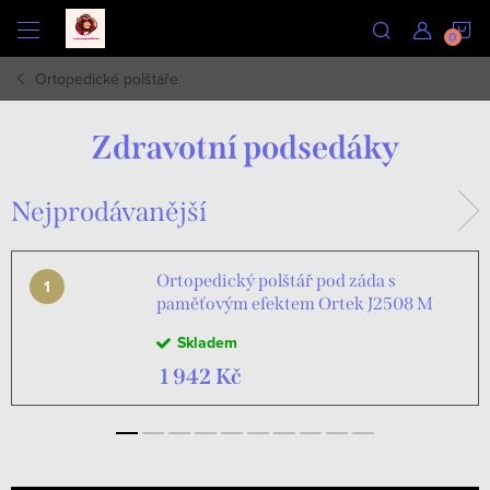
Přejít
N
na
obsah
Ortopedické polštáře
K
Zdravotní podsedáky
Nejprodávanější
Ortopedický polštář pod záda s
paměťovým efektem Ortek J2508 M
Skladem
1 942 Kč