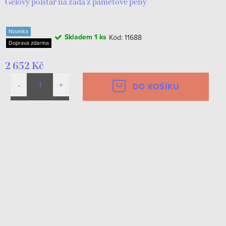
Gelový polštář na záda z paměťové pěny
Novinka
Skladem
1 ks
Kód:
11688
Doprava zdarma
2 652 Kč
DO KOŠÍKU