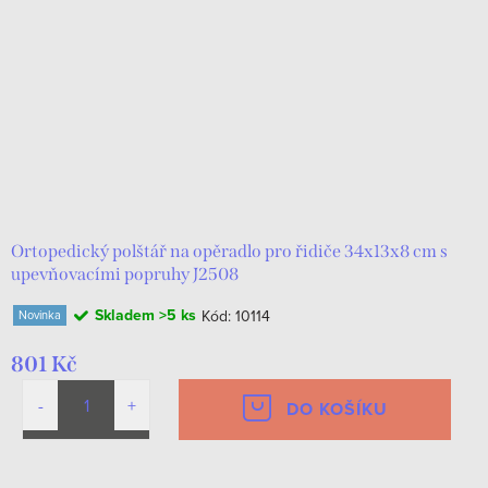
Ortopedický polštář na opěradlo pro řidiče 34x13x8 cm s
upevňovacími popruhy J2508
Skladem
>5 ks
Kód:
10114
Novinka
801 Kč
DO KOŠÍKU