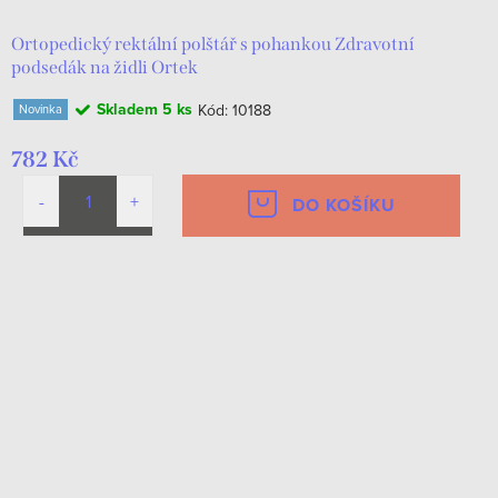
Ortopedický rektální polštář s pohankou Zdravotní
podsedák na židli Ortek
Skladem
5 ks
Kód:
10188
Novinka
782 Kč
DO KOŠÍKU