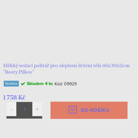
Měkký sedací polštář pro zlepšení držení těla 46x30x11cm
"Booty Pillow"
Skladem
4 ks
Kód:
09929
Novinka
1 758 Kč
DO KOŠÍKU