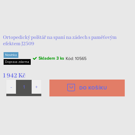
Ortopedický polštář na spaní na zádech s paměťovým
efektem J2509
Novinka
Skladem
3 ks
Kód:
10565
Doprava zdarma
1 942 Kč
DO KOŠÍKU