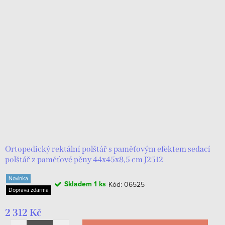
Ortopedický rektální polštář s paměťovým efektem sedací
polštář z paměťové pěny 44х45х8,5 cm J2512
Novinka
Skladem
1 ks
Kód:
06525
Doprava zdarma
2 312 Kč