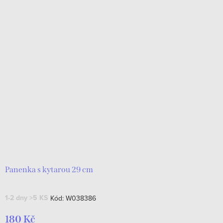
Panenka s kytarou 29 cm
1-2 dny
>5 KS
Kód:
W038386
180 Kč