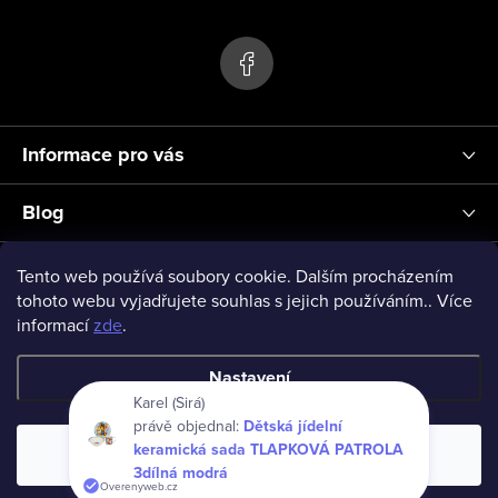
s
p
u
a
t
í
Informace pro vás
Blog
Přihlášení
Tento web používá soubory cookie. Dalším procházením
tohoto webu vyjadřujete souhlas s jejich používáním.. Více
informací
zde
.
vseprodeti-eu
Nastavení
Karel (Sirá)
právě objednal:
Dětská jídelní
Copyright 2026
www.vseprodeti.eu
. Všechna práva vyhrazena.
keramická sada TLAPKOVÁ PATROLA
Souhlasím
Vytvořil Shoptet
3dílná modrá
Overenyweb.cz