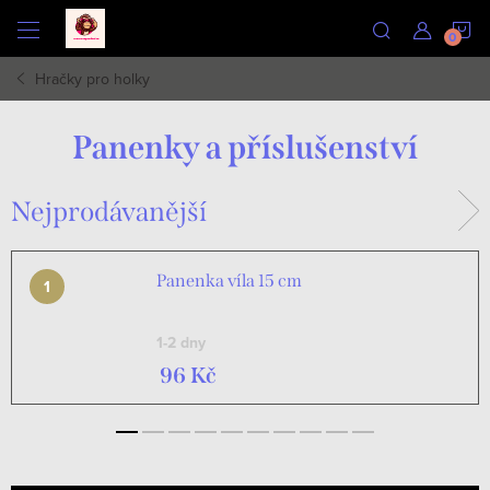
Přejít
N
na
obsah
Hračky pro holky
K
Panenky a příslušenství
Nejprodávanější
Panenka víla 15 cm
1-2 dny
96 Kč