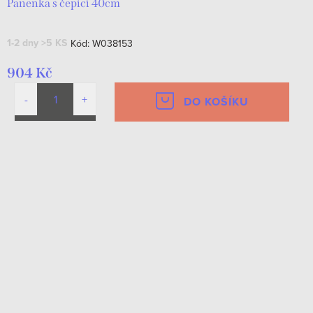
Panenka s čepicí 40cm
1-2 dny
>5 KS
Kód:
W038153
904 Kč
DO KOŠÍKU