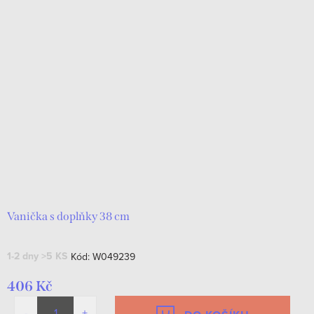
Vanička s doplňky 38 cm
1-2 dny
>5 KS
Kód:
W049239
406 Kč