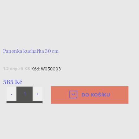
Panenka kuchařka 30 cm
1-2 dny
>5 KS
Kód:
W050003
565 Kč
DO KOŠÍKU