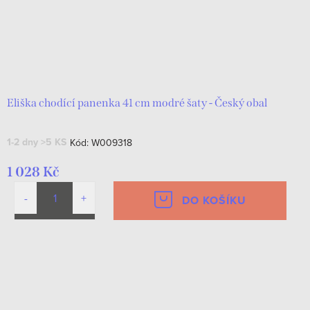
Eliška chodící panenka 41 cm modré šaty - Český obal
1-2 dny
>5 KS
Kód:
W009318
1 028 Kč
DO KOŠÍKU