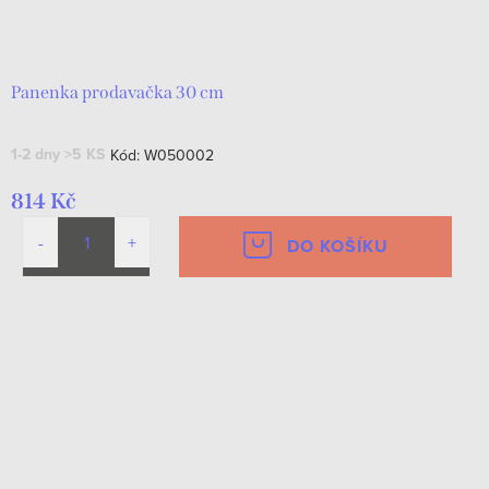
Panenka prodavačka 30 cm
1-2 dny
>5 KS
Kód:
W050002
814 Kč
DO KOŠÍKU