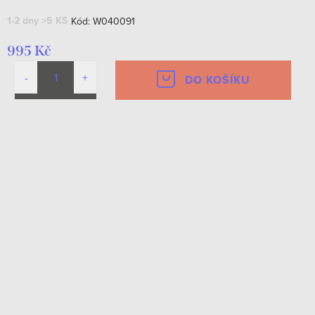
1-2 dny
>5 KS
Kód:
W040091
995 Kč
DO KOŠÍKU