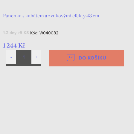
Panenka s kabátem a zvukovými efekty 48 cm
1-2 dny
>5 KS
Kód:
W040082
1 244 Kč
DO KOŠÍKU