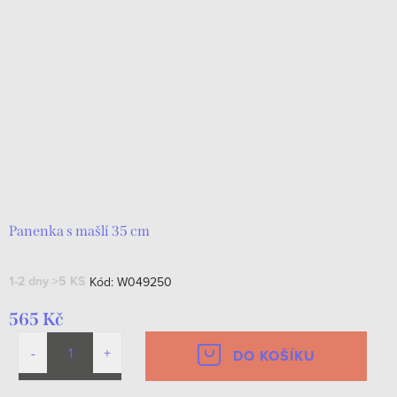
Panenka s mašlí 35 cm
1-2 dny
>5 KS
Kód:
W049250
565 Kč
DO KOŠÍKU