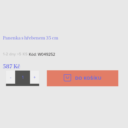
Panenka s hřebenem 35 cm
1-2 dny
>5 KS
Kód:
W049252
587 Kč
DO KOŠÍKU