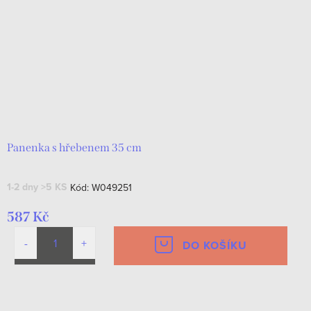
Panenka s hřebenem 35 cm
1-2 dny
>5 KS
Kód:
W049251
587 Kč
DO KOŠÍKU