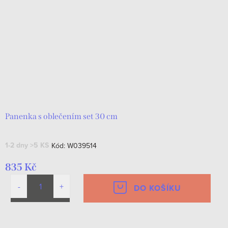
Panenka s oblečením set 30 cm
1-2 dny
>5 KS
Kód:
W039514
835 Kč
DO KOŠÍKU