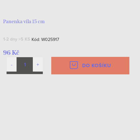
d
t
u
ů
k
Panenka víla 15 cm
t
1-2 dny
>5 KS
Kód:
W025917
ů
96 Kč
DO KOŠÍKU