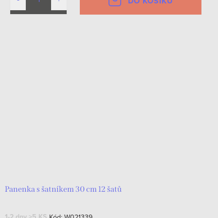
DO KOŠÍKU
Panenka s šatníkem 30 cm 12 šatů
1-2 dny
>5 KS
Kód:
W021339