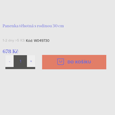
Panenka těhotná s rodinou 30 cm
1-2 dny
>5 KS
Kód:
W049730
678 Kč
DO KOŠÍKU