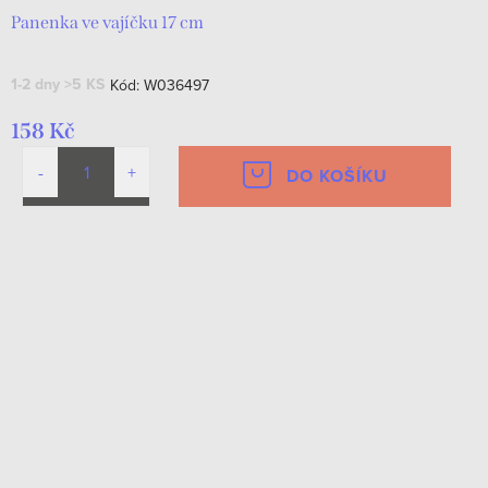
Panenka ve vajíčku 17 cm
1-2 dny
>5 KS
Kód:
W036497
158 Kč
DO KOŠÍKU