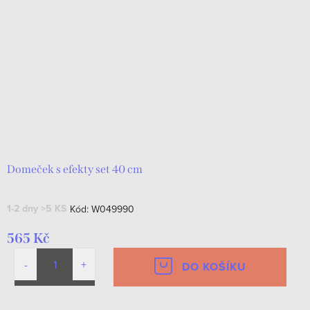
Domeček s efekty set 40 cm
1-2 dny
>5 KS
Kód:
W049990
565 Kč
DO KOŠÍKU