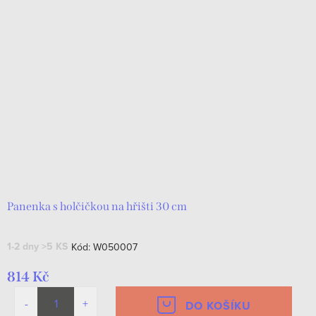
Panenka s holčičkou na hřišti 30 cm
1-2 dny
>5 KS
Kód:
W050007
814 Kč
DO KOŠÍKU