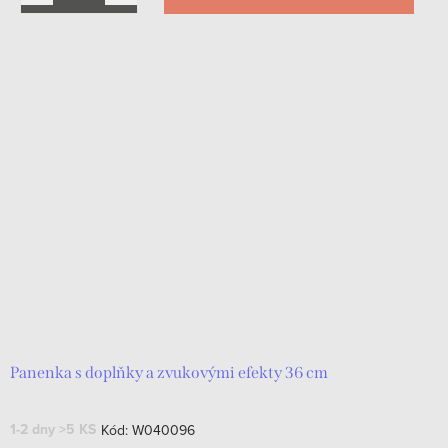
Panenka s doplňky a zvukovými efekty 36 cm
1-2 dny
>5 KS
Kód:
W040096