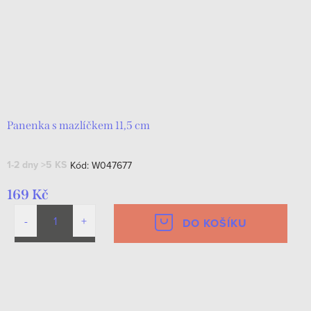
Panenka s mazlíčkem 11,5 cm
1-2 dny
>5 KS
Kód:
W047677
169 Kč
DO KOŠÍKU