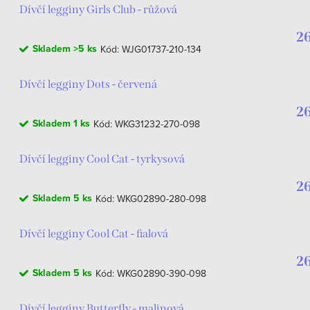
Dívčí legginy Girls Club - růžová
26
Skladem
>5 ks
Kód:
WJG01737-210-134
Dívčí legginy Dots - červená
26
Skladem
1 ks
Kód:
WKG31232-270-098
Dívčí legginy Cool Cat - tyrkysová
26
Skladem
5 ks
Kód:
WKG02890-280-098
Dívčí legginy Cool Cat - fialová
26
Skladem
5 ks
Kód:
WKG02890-390-098
Dívčí legginy Butterfly - malinová