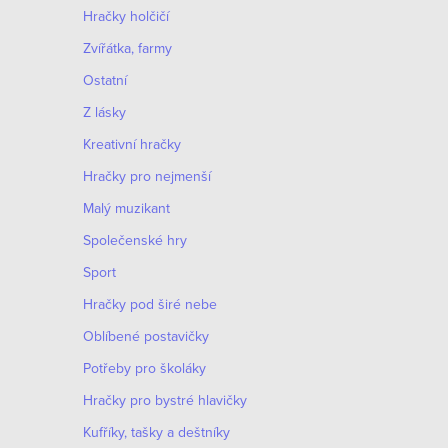
Hračky holčičí
Zvířátka, farmy
Ostatní
Z lásky
Kreativní hračky
Hračky pro nejmenší
Malý muzikant
Společenské hry
O
Sport
v
Hračky pod širé nebe
S
l
t
Oblíbené postavičky
á
r
Potřeby pro školáky
d
á
Hračky pro bystré hlavičky
n
a
Kufříky, tašky a deštníky
k