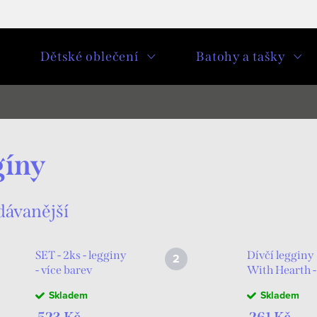
u
Dětské oblečení
Batohy a tašky
gíny
dávanější
SET - 2ks - legginy
Dívčí legginy
- více barev
With Hearth -
navy
Skladem
Skladem