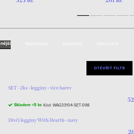
523 Kč
261 Kč
nější
Nejlevnější
Nejdražší
Abecedně
OTEVŘÍT FILTR
SET - 2ks - legginy - více barev
52
Skladem
>5 ks
Kód:
WAG33104-SET-098
Dívčí legginy With Hearth - navy
26