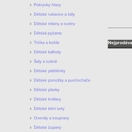
n
Pokrývky hlavy
n
Dětské rukavice a šály
í
Dětské mikiny a svetry
Dětská pyžama
p
Ř
Nejprodáva
Trička a košile
a
Dětské kalhoty
a
n
Šaty a sukně
z
e
Dětské pláštěnky
e
Dětské ponožky a punčocháče
l
V
n
Dětské plavky
ý
Dětské kraťasy
í
p
Dětské letní sety
p
i
Overaly a soupravy
r
Dětské župany
s