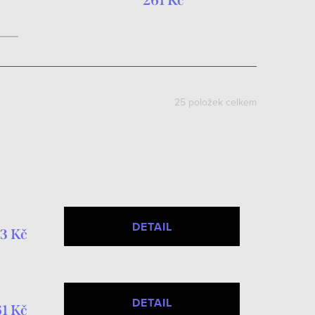
261 Kč
25
položek celkem
DETAIL
3 Kč
DETAIL
1 Kč