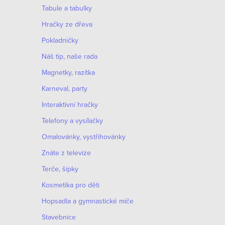
c
Tabule a tabulky
o
í
Hračky ze dřeva
v
p
á
Pokladničky
r
n
Náš tip, naše rada
í
v
Magnetky, razítka
k
Karneval, party
y
Interaktivní hračky
v
Telefony a vysílačky
ý
Omalovánky, vystřihovánky
p
Znáte z televize
i
Terče, šipky
s
Kosmetika pro děti
u
Hopsadla a gymnastické míče
Stavebnice