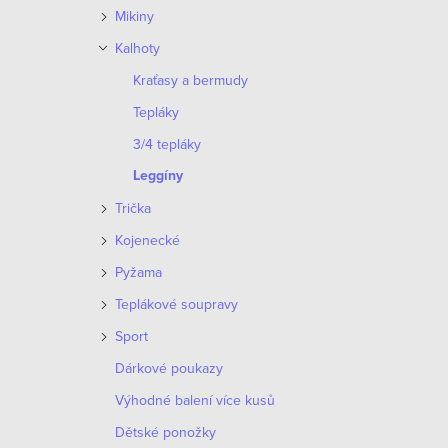
o
Mikiny
p
d
Kalhoty
r
Kraťasy a bermudy
u
o
Tepláky
k
d
3/4 tepláky
t
Leggíny
u
ů
Trička
k
Kojenecké
t
Pyžama
ů
Teplákové soupravy
Sport
Dárkové poukazy
Výhodné balení více kusů
Dětské ponožky