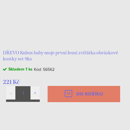
o
p
d
r
u
o
k
d
t
u
ů
k
DŘEVO Kubus baby moje první lesní zvířátka obrázkové
kostky set 9ks
t
Skladem
1 ks
Kód:
56562
ů
221 Kč
DO KOŠÍKU