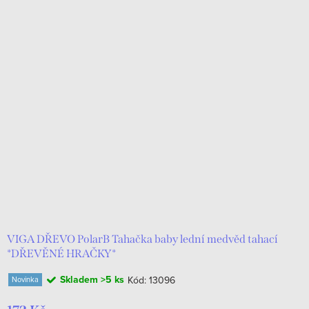
VIGA DŘEVO PolarB Tahačka baby lední medvěd tahací
*DŘEVĚNÉ HRAČKY*
Skladem
>5 ks
Kód:
13096
Novinka