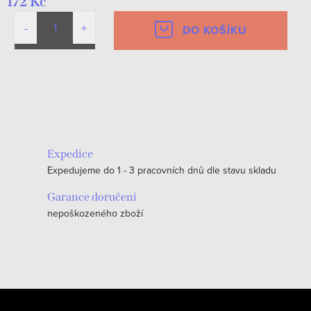
172 Kč
DO KOŠÍKU
O
v
l
á
Expedice
d
Expedujeme do 1 - 3 pracovních dnů dle stavu skladu
a
c
Garance doručení
nepoškozeného zboží
í
p
r
v
k
Z
y