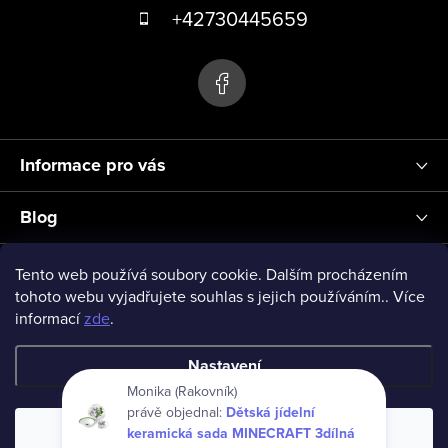
á
+42730445659
v
p
ý
p
a
i
t
s
í
u
Informace pro vás
Blog
Přihlášení
Tento web používá soubory cookie. Dalším procházením
tohoto webu vyjadřujete souhlas s jejich používáním.. Více
informací
zde
.
vseprodeti-eu
Nastavení
Monika (Rakovník)
právě objednal:
Dětská jídelní
Copyright 2026
www.vseprodeti.eu
. Všechna práva vyhrazena.
keramická sada MINECRAFT 3dílná
Souhlasím