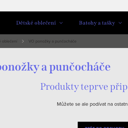
u
Dětské oblečení
Batohy a tašky
 oblečení
VO ponožky a punčocháče
onožky a punčocháče
Produkty teprve při
Můžete se ale podívat na ostatní