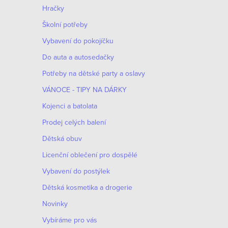
n
Hračky
n
Školní potřeby
í
Vybavení do pokojíčku
Do auta a autosedačky
p
Potřeby na dětské party a oslavy
a
VÁNOCE - TIPY NA DÁRKY
n
Kojenci a batolata
e
Prodej celých balení
Dětská obuv
l
Licenční oblečení pro dospělé
Vybavení do postýlek
Dětská kosmetika a drogerie
Novinky
Vybíráme pro vás