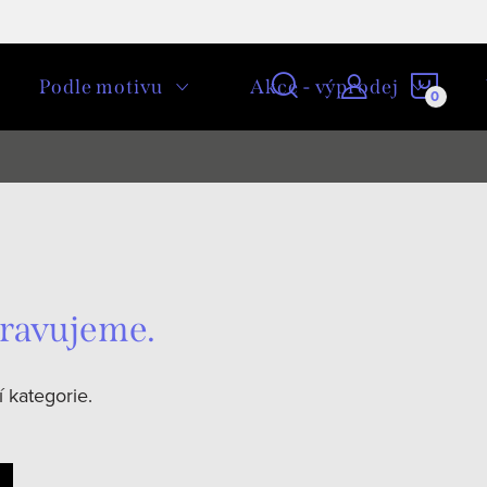
NÁKU
Podle motivu
Akce - výprodej
KOŠÍ
pravujeme.
 kategorie.