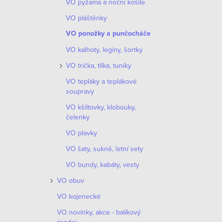
VO pyžama a noční košile
VO pláštěnky
VO ponožky a punčocháče
VO kalhoty, legíny, šortky
VO trička, tílka, tuniky
VO tepláky a teplákové
soupravy
VO kšiltovky, klobouky,
čelenky
VO plavky
VO šaty, sukně, letní sety
VO bundy, kabáty, vesty
VO obuv
VO kojenecké
VO novinky, akce - balíkový