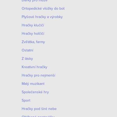
Dárky pro muže
Оrtopedické vložky do bot
Plyšové hračky a výrobky
Hračky klučičí
Hračky holčičí
Zvířátka, farmy
Ostatní
Z lásky
Kreativní hračky
Hračky pro nejmenší
Malý muzikant
Společenské hry
Sport
Hračky pod širé nebe