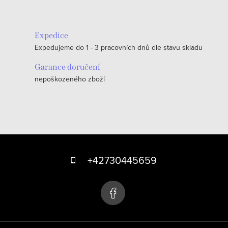
Expedice
Expedujeme do 1 - 3 pracovních dnů dle stavu skladu
Garance doručení
nepoškozeného zboží
Z
á
+42730445659
p
a
t
í