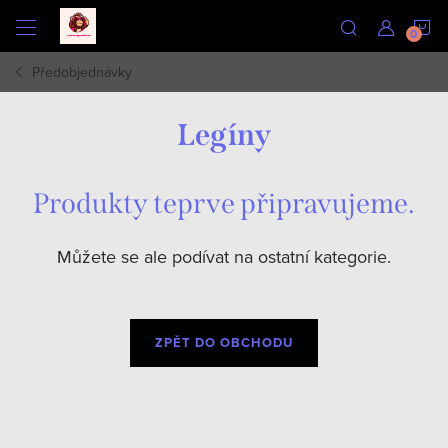
Přejít
N
na
obsah
Předobjednávky
K
Legíny
Produkty teprve připravujeme.
Můžete se ale podívat na ostatní kategorie.
ZPĚT DO OBCHODU