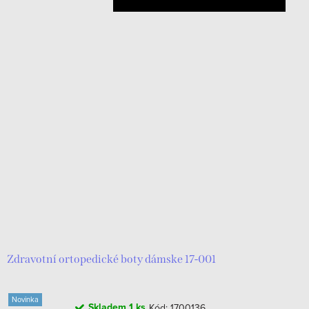
Zdravotní ortopedické boty dámske 17-001
Novinka
Skladem
1 ks
Kód:
1700136