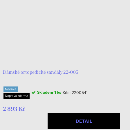
Dámské ortopedické sandály 22-005
Novinka
Skladem
1 ks
Kód:
2200541
Doprava zdarma
2 893 Kč
DETAIL