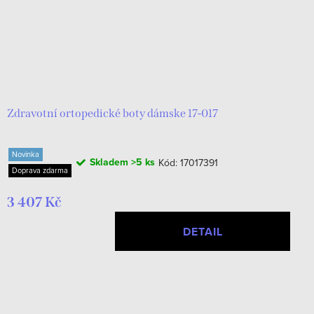
Zdravotní ortopedické boty dámske 17-017
Novinka
Skladem
>5 ks
Kód:
17017391
Doprava zdarma
3 407 Kč
DETAIL