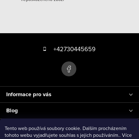
í
p
r
v
k
Z
y
á
+42730445659
v
p
ý
p
a
i
t
s
í
u
Informace pro vás
Blog
Přihlášení
Tento web používá soubory cookie. Dalším procházením
tohoto webu vyjadřujete souhlas s jejich používáním.. Více