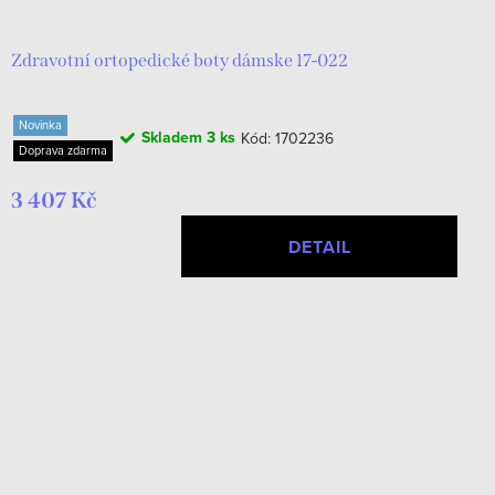
Zdravotní ortopedické boty dámske 17-022
Novinka
Skladem
3 ks
Kód:
1702236
Doprava zdarma
3 407 Kč
DETAIL