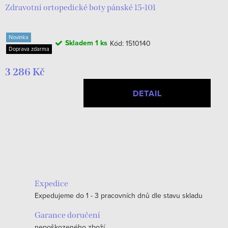
Zdravotní ortopedické boty pánské 15-101
Novinka
Skladem
1 ks
Kód:
1510140
Doprava zdarma
3 286 Kč
DETAIL
O
v
l
á
Expedice
d
Expedujeme do 1 - 3 pracovních dnů dle stavu skladu
a
c
Garance doručení
nepoškozeného zboží