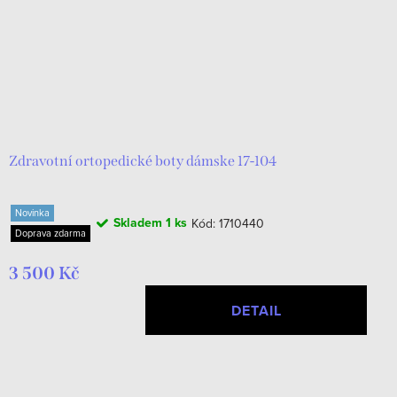
o
p
d
r
u
o
k
d
t
u
ů
k
Zdravotní ortopedické boty dámske 17-104
t
Novinka
ů
Skladem
1 ks
Kód:
1710440
Doprava zdarma
3 500 Kč
DETAIL