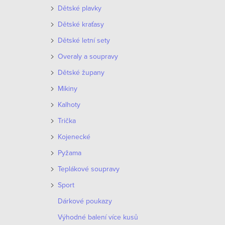
Dětské plavky
e
V
Dětské kraťasy
n
ý
Dětské letní sety
í
Overaly a soupravy
p
p
Dětské župany
i
Mikiny
r
s
Kalhoty
o
p
Trička
d
Kojenecké
r
u
Pyžama
o
Teplákové soupravy
k
d
Sport
t
u
Dárkové poukazy
ů
k
Výhodné balení více kusů