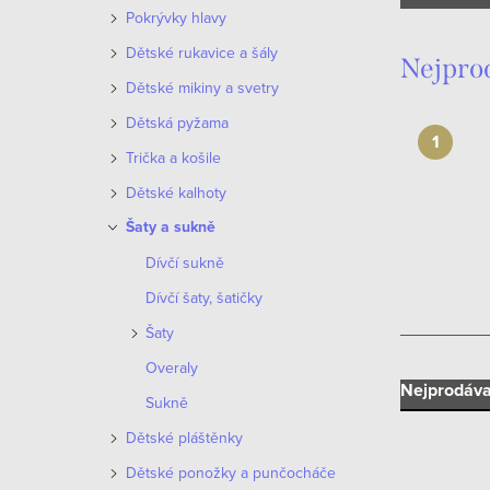
n
Pokrývky hlavy
n
Dětské rukavice a šály
Nejpro
í
Dětské mikiny a svetry
Dětská pyžama
p
Trička a košile
a
Dětské kalhoty
n
Šaty a sukně
e
Dívčí sukně
Dívčí šaty, šatičky
l
Šaty
Overaly
Ř
Nejprodáva
Sukně
a
Dětské pláštěnky
Dětské ponožky a punčocháče
z