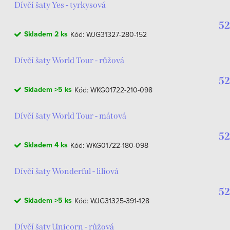
Dívčí šaty Yes - tyrkysová
52
Skladem
2 ks
Kód:
WJG31327-280-152
Dívčí šaty World Tour - růžová
52
Skladem
>5 ks
Kód:
WKG01722-210-098
Dívčí šaty World Tour - mátová
52
Skladem
4 ks
Kód:
WKG01722-180-098
Dívčí šaty Wonderful - liliová
52
Skladem
>5 ks
Kód:
WJG31325-391-128
Dívčí šaty Unicorn - růžová