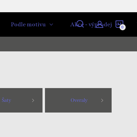
NÁKU
Podle motivu
Akce - výprodej
KOŠÍ
Šaty
Overaly