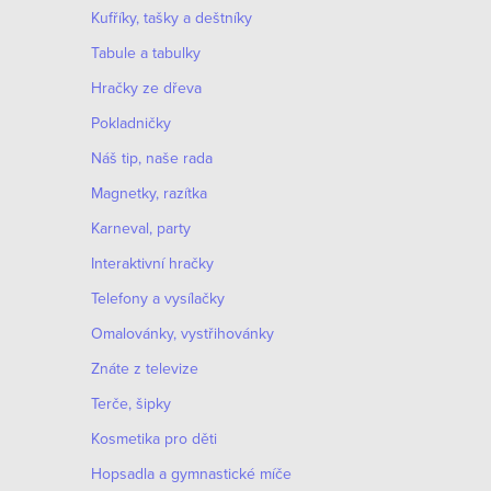
Kufříky, tašky a deštníky
O
Tabule a tabulky
v
Hračky ze dřeva
S
l
t
Pokladničky
á
r
Náš tip, naše rada
d
á
Magnetky, razítka
n
a
Karneval, party
k
c
Interaktivní hračky
o
í
v
Telefony a vysílačky
p
á
Omalovánky, vystřihovánky
r
n
Znáte z televize
í
v
Terče, šipky
k
Kosmetika pro děti
y
Hopsadla a gymnastické míče