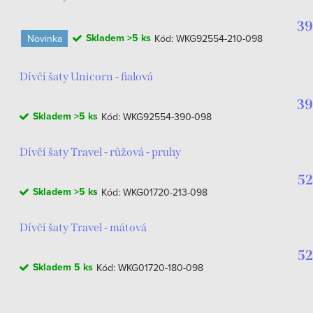
39
Skladem
>5 ks
Novinka
Kód:
WKG92554-210-098
Dívčí šaty Unicorn - fialová
39
Skladem
>5 ks
Kód:
WKG92554-390-098
Dívčí šaty Travel - růžová - pruhy
52
Skladem
>5 ks
Kód:
WKG01720-213-098
Dívčí šaty Travel - mátová
52
Skladem
5 ks
Kód:
WKG01720-180-098