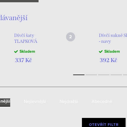
dávanější
Dívčí šaty
Dívčí sukně S
TLAPKOVÁ
- navy
PATROLA SKYE
Skladem
Skladem
tylové duhové
337 Kč
392 Kč
nější
Nejlevnější
Nejdražší
Abecedně
OTEVŘÍT FILTR