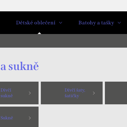
u
Dětské oblečení
Batohy a tašky
 a sukně
Dívčí
Dívčí šaty,
sukně
šatičky
Sukně