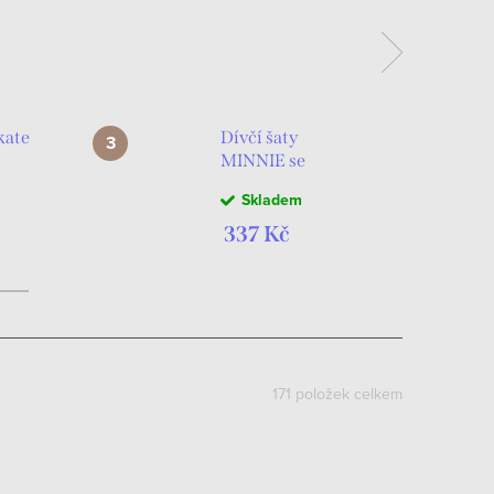
kate
Dívčí šaty
MINNIE se
srdíčky tylové
Skladem
růžové
337 Kč
171
položek celkem