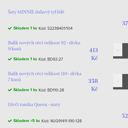
Šaty MINNIE duhový tyl bílé
37
Skladem
1 ks
Kód:
52238401/104
Balík nových věcí velikost 92 - dívka
9 kusů
413
Kč
Skladem
1 ks
Kód:
BD92-27
Balík nových věcí velikost 110 - dívka
7 kusů
358
Kč
Skladem
1 ks
Kód:
BD110-28
Dívčí tunika Queen - navy
52
Skladem
>5 ks
Kód:
WJG91411-190-128