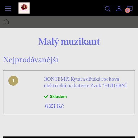
Přejít
N
na
obsah
Domů
K
Malý muzikant
Nejprodávanější
BONTEMPI Kytara dětská rocková
elektrická na baterie Zvuk *HUDEBNÍ
NÁSTROJE*
Skladem
623 Kč