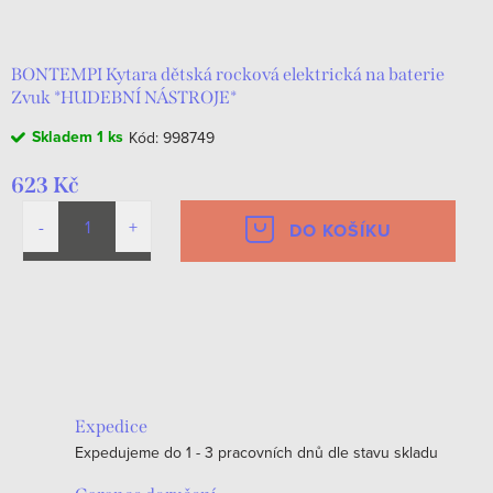
d
t
u
ů
k
BONTEMPI Kytara dětská rocková elektrická na baterie
Zvuk *HUDEBNÍ NÁSTROJE*
t
Skladem
1 ks
Kód:
998749
ů
623 Kč
DO KOŠÍKU
O
v
l
á
Expedice
d
Expedujeme do 1 - 3 pracovních dnů dle stavu skladu
a