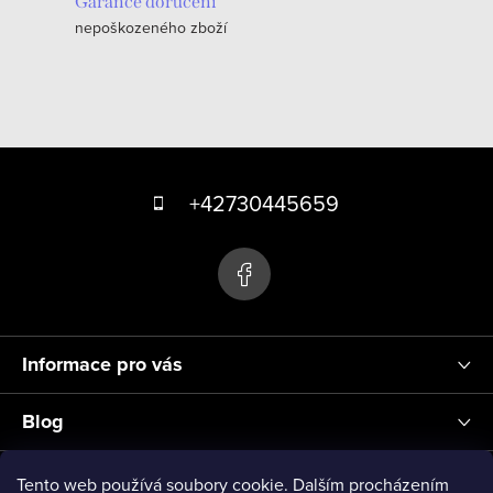
c
Garance doručení
nepoškozeného zboží
í
p
r
v
k
Z
y
á
+42730445659
v
p
ý
p
a
i
t
s
í
u
Informace pro vás
Blog
Přihlášení
Tento web používá soubory cookie. Dalším procházením