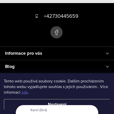
k
Z
y
á
+42730445659
v
p
ý
p
a
i
t
s
í
u
Informace pro vás
Blog
Přihlášení
Tento web používá soubory cookie. Dalším procházením
tohoto webu vyjadřujete souhlas s jejich používáním.. Více
informací
zde
.
vseprodeti-eu
Nastavení
Karel (Sirá)