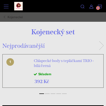
Přejít
N
na
obsah
Kojenecké
K
Kojenecký set
Nejprodávanější
Chlapecké body s tepláčkami TRIO -
bílá/černá
Skladem
392 Kč