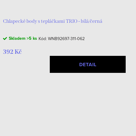
d
t
u
ů
k
Chlapecké body s tepláčkami TRIO - bílá/černá
t
Skladem
>5 ks
Kód:
WNB92697-311-062
ů
392 Kč
DETAIL