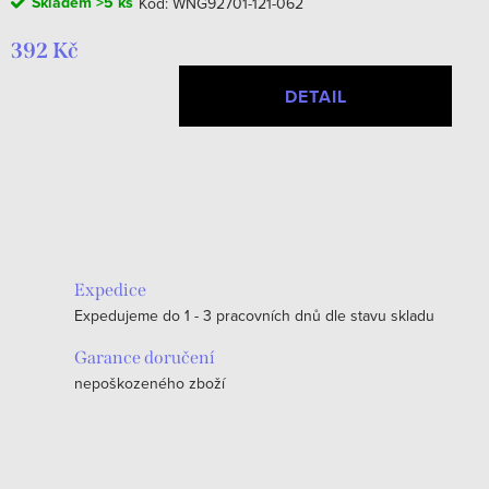
Skladem
>5 ks
Kód:
WNG92701-121-062
392 Kč
DETAIL
O
v
l
á
Expedice
d
Expedujeme do 1 - 3 pracovních dnů dle stavu skladu
a
c
Garance doručení
nepoškozeného zboží
í
p
r
v