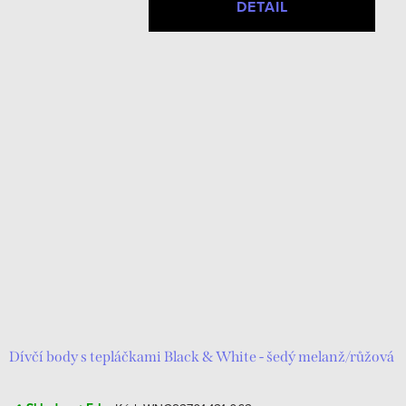
DETAIL
Dívčí body s tepláčkami Black & White - šedý melanž/růžová