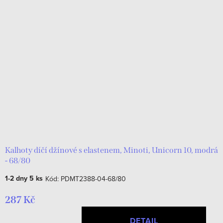
Kalhoty díčí džínové s elastenem, Minoti, Unicorn 10, modrá
- 68/80
1-2 dny
5 ks
Kód:
PDMT2388-04-68/80
287 Kč
DETAIL