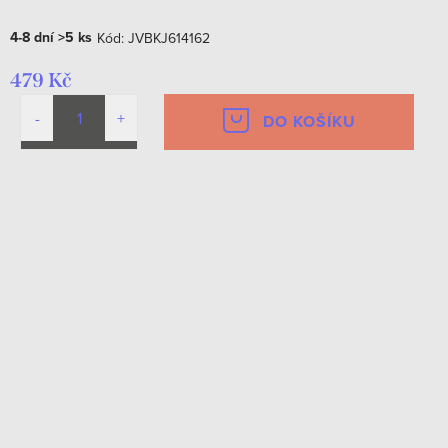
4-8 dní
>5 ks
Kód:
JVBKJ614162
479 Kč
DO KOŠÍKU