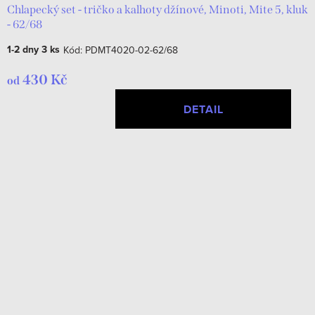
Chlapecký set - tričko a kalhoty džínové, Minoti, Mite 5, kluk
- 62/68
1-2 dny
3 ks
Kód:
PDMT4020-02-62/68
430 Kč
od
DETAIL