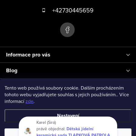
p
á
+42730445659
i
s
p
u
a
t
í
Informace pro vás
Blog
Přihlášení
Tento web používá soubory cookie. Dalším procházením
tohoto webu vyjadřujete souhlas s jejich používáním.. Více
informací
zde
.
vseprodeti-eu
Nastavení
Karel (Sirá)
právě objednal:
Dětská jídelní
Copyright 2026
www.vseprodeti.eu
. Všechna práva vyhrazena.
keramická sada TLAPKOVÁ PATROLA