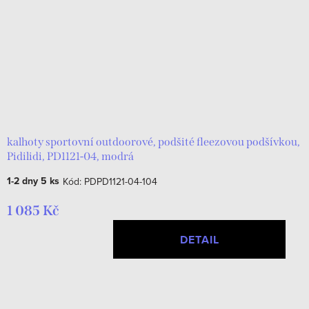
kalhoty sportovní outdoorové, podšité fleezovou podšívkou,
Pidilidi, PD1121-04, modrá
1-2 dny
5 ks
Kód:
PDPD1121-04-104
1 085 Kč
DETAIL