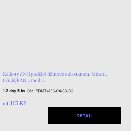
Kalhoty dívčí podšité džínové s elastanem, Minoti,
8GLNJEAN 1, modrá
1-2 dny
5 ks
Kód:
PDMT4136-04-80/86
315 Kč
od
DETAIL