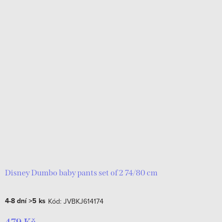
Disney Dumbo baby pants set of 2 74/80 cm
4-8 dní
>5 ks
Kód:
JVBKJ614174