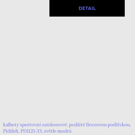
DETAIL
kalhoty sportovní outdoorové, podšité fleezovou podšívkou,
Pidilidi, PD1121-33, světle modrá