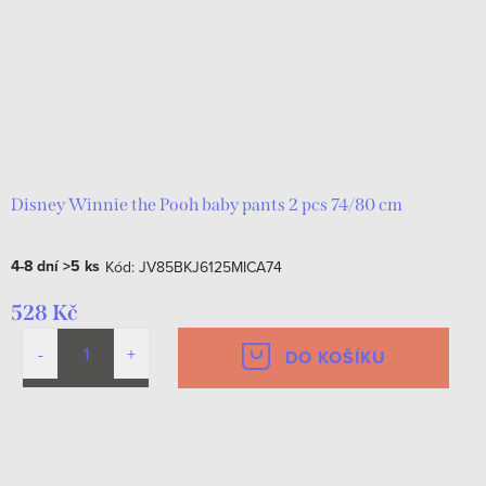
Disney Winnie the Pooh baby pants 2 pcs 74/80 cm
4-8 dní
>5 ks
Kód:
JV85BKJ6125MICA74
528 Kč
DO KOŠÍKU