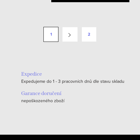
O
v
S
1
2
l
t
á
r
d
á
a
n
c
k
Expedice
í
o
Expedujeme do 1 - 3 pracovních dnů dle stavu skladu
p
v
r
Garance doručení
á
v
nepoškozeného zboží
n
k
í
y
v
ý
Z