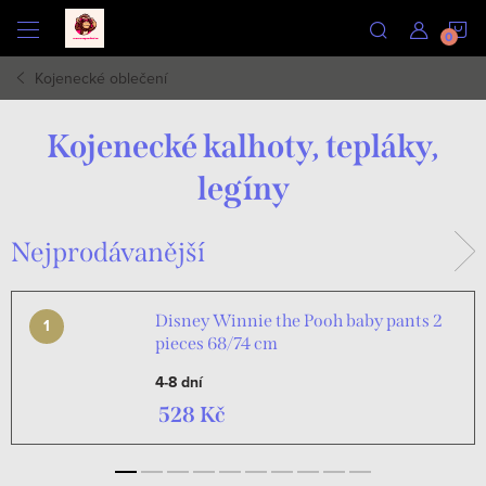
Přejít
N
na
obsah
Kojenecké oblečení
K
Kojenecké kalhoty, tepláky,
legíny
Nejprodávanější
Disney Winnie the Pooh baby pants 2
pieces 68/74 cm
4-8 dní
528 Kč