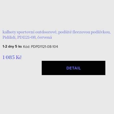
kalhoty sportovní outdoorové, podšité fleezovou podšívkou,
Pidilidi, PD1121-08, červená
1-2 dny
5 ks
Kód:
PDPD1121-08-104
1 085 Kč
DETAIL