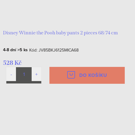
o
k
d
t
u
ů
k
Disney Winnie the Pooh baby pants 2 pieces 68/74 cm
t
4-8 dní
>5 ks
Kód:
JV85BKJ6125MICA68
ů
528 Kč
DO KOŠÍKU