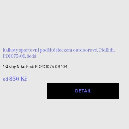
kalhoty sportovní podšité fleezem outdoorové, Pidilidi,
PD1075-09, šedá
1-2 dny
5 ks
Kód:
PDPD1075-09-104
856 Kč
od
DETAIL