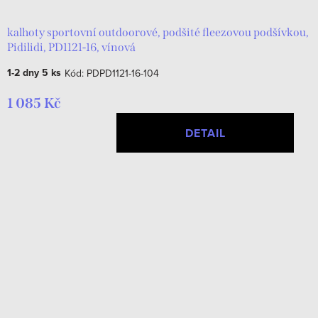
kalhoty sportovní outdoorové, podšité fleezovou podšívkou,
Pidilidi, PD1121-16, vínová
1-2 dny
5 ks
Kód:
PDPD1121-16-104
1 085 Kč
DETAIL