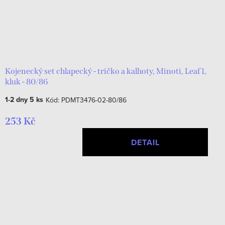
Kojenecký set chlapecký - tričko a kalhoty, Minoti, Leaf 1,
kluk - 80/86
1-2 dny
5 ks
Kód:
PDMT3476-02-80/86
253 Kč
DETAIL