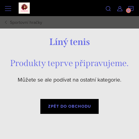
Přejít
N
na
obsah
Sportovní hračky
K
Líný tenis
Produkty teprve připravujeme.
Můžete se ale podívat na ostatní kategorie.
ZPĚT DO OBCHODU