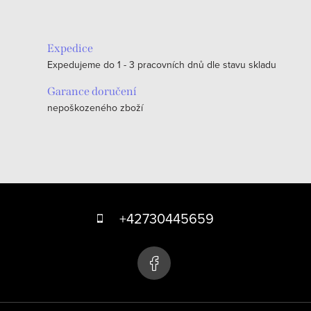
Expedice
Expedujeme do 1 - 3 pracovních dnů dle stavu skladu
Garance doručení
nepoškozeného zboží
Z
á
+42730445659
p
a
t
í