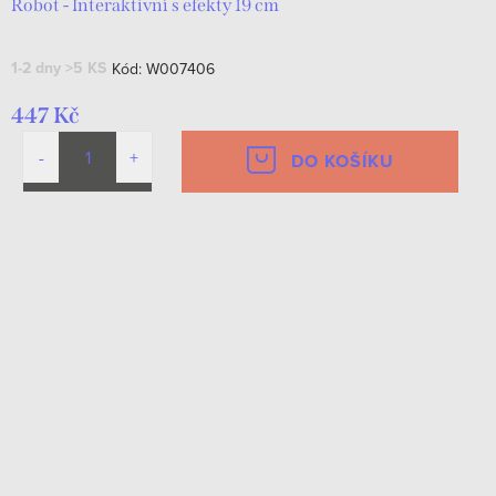
Robot - Interaktivní s efekty 19 cm
1-2 dny
>5 KS
Kód:
W007406
447 Kč
DO KOŠÍKU