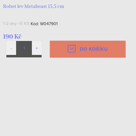
Robot lev Metabeast 15,5 cm
1-2 dny
>5 KS
Kód:
W047901
190 Kč
DO KOŠÍKU