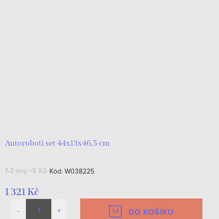
Autoroboti set 44x13x46,5 cm
1-2 dny
>5 KS
Kód:
W038225
1 321 Kč
DO KOŠÍKU