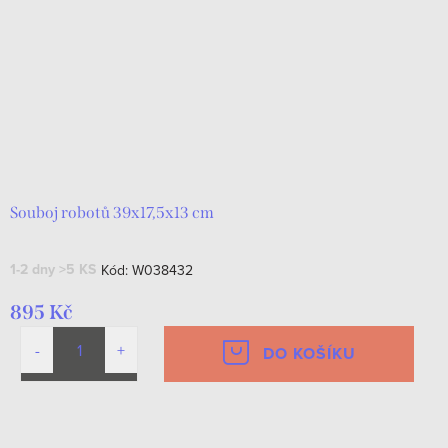
Souboj robotů 39x17,5x13 cm
1-2 dny
>5 KS
Kód:
W038432
895 Kč
DO KOŠÍKU