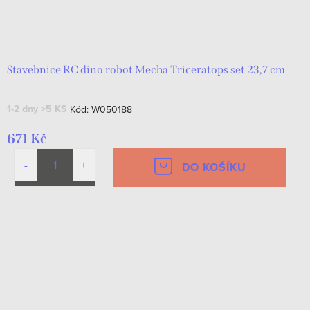
Stavebnice RC dino robot Mecha Triceratops set 23,7 cm
1-2 dny
>5 KS
Kód:
W050188
671 Kč
DO KOŠÍKU