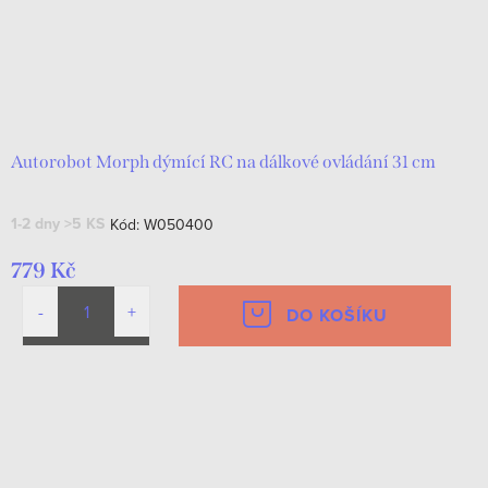
Autorobot Morph dýmící RC na dálkové ovládání 31 cm
1-2 dny
>5 KS
Kód:
W050400
779 Kč
DO KOŠÍKU