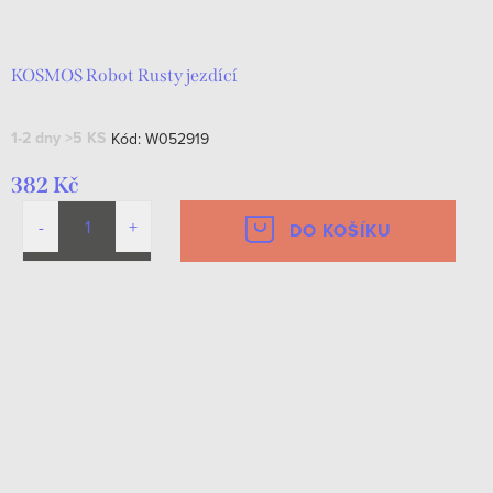
d
t
u
ů
k
KOSMOS Robot Rusty jezdící
t
1-2 dny
>5 KS
Kód:
W052919
ů
382 Kč
DO KOŠÍKU