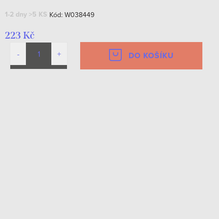
1-2 dny
>5 KS
Kód:
W038449
223 Kč
DO KOŠÍKU