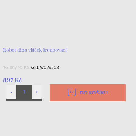
Robot dino vláček šroubovací
1-2 dny
>5 KS
Kód:
W029208
897 Kč
DO KOŠÍKU