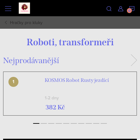
Přejít
N
na
obsah
Hračky pro kluky
K
Roboti, transformeři
Nejprodávanější
KOSMOS Robot Rusty jezdící
1-2 dny
382 Kč