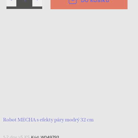
DO KOŠÍKU
Robot MECHA s efekty páry modrý 32 cm
1-2 dny
>5 KS
Kód:
W049793