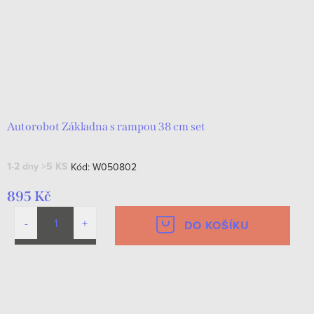
Autorobot Základna s rampou 38 cm set
1-2 dny
>5 KS
Kód:
W050802
895 Kč
DO KOŠÍKU