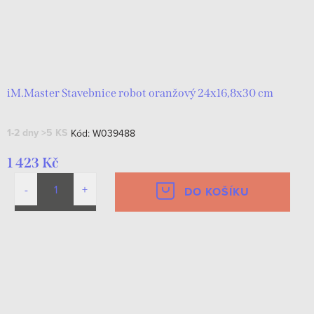
iM.Master Stavebnice robot oranžový 24x16,8x30 cm
1-2 dny
>5 KS
Kód:
W039488
1 423 Kč
DO KOŠÍKU