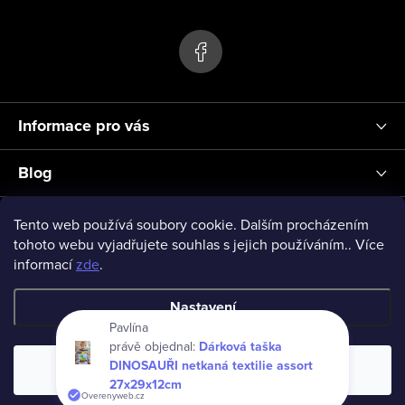
s
p
u
a
t
í
Informace pro vás
Blog
Přihlášení
Tento web používá soubory cookie. Dalším procházením
tohoto webu vyjadřujete souhlas s jejich používáním.. Více
informací
zde
.
vseprodeti-eu
Nastavení
Pavlína
právě objednal:
Dárková taška
Copyright 2026
www.vseprodeti.eu
. Všechna práva vyhrazena.
DINOSAUŘI netkaná textilie assort
Souhlasím
Vytvořil Shoptet
27x29x12cm
Overenyweb.cz