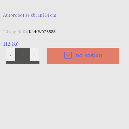
Autorobot se zbraní 14 cm
1-2 dny
>5 KS
Kód:
W025888
112 Kč
DO KOŠÍKU