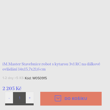
iM.Master Stavebnice robot s kytarou 3v1 RC na dálkové
ovládání 14x15,7x21,6 cm
1-2 dny
>5 KS
Kód:
W050915
2 205 Kč
DO KOŠÍKU