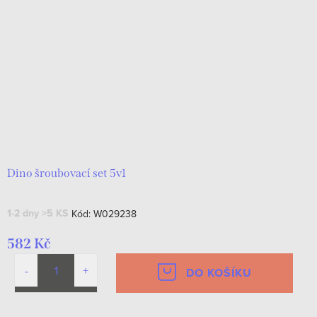
Dino šroubovací set 5v1
1-2 dny
>5 KS
Kód:
W029238
582 Kč
DO KOŠÍKU