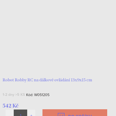
Robot Robby RC na dálkové ovládání 13x9x15 cm
1-2 dny
>5 KS
Kód:
W051205
542 Kč