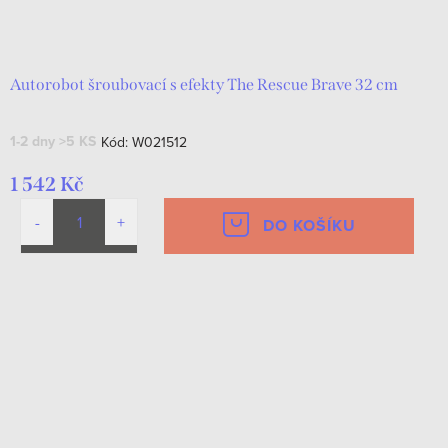
Autorobot šroubovací s efekty The Rescue Brave 32 cm
1-2 dny
>5 KS
Kód:
W021512
1 542 Kč
DO KOŠÍKU