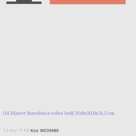
iM.Master Stavebnice robot šedý 20,8x10,8x31,2 cm
1-2 dny
>5 KS
Kód:
W039489