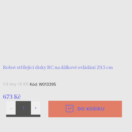
Robot střílející disky RC na dálkové ovládání 29,5 cm
1-2 dny
>5 KS
Kód:
W013395
673 Kč
DO KOŠÍKU