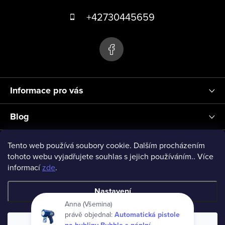
á
+42730445659
p
a
t
í
Informace pro vás
Blog
Přihlášení
Tento web používá soubory cookie. Dalším procházením
tohoto webu vyjadřujete souhlas s jejich používáním.. Více
informací
zde
.
vseprodeti-eu
Nastavení
Anna (Všemina)
právě objednal:
Automatická pistole
Copyright 2026
www.vseprodeti.eu
. Všechna práva vyhrazena.