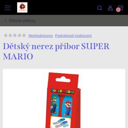
Přejít
N
na
obsah
Dětské příbory
K
Podrobnosti hodnocení
Neohodnoceno
Dětský nerez příbor SUPER
MARIO