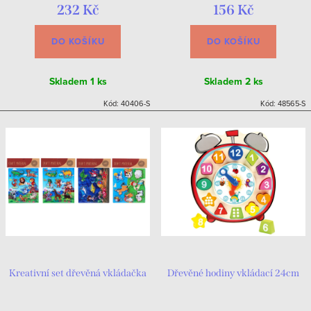
232 Kč
156 Kč
DO KOŠÍKU
DO KOŠÍKU
Skladem
1 ks
Skladem
2 ks
Kód:
40406-S
Kód:
48565-S
Kreativní set dřevěná vkládačka
Dřevěné hodiny vkládací 24cm