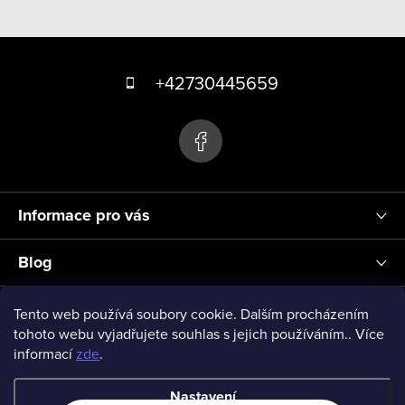
Z
á
+42730445659
p
a
t
í
Informace pro vás
Blog
Přihlášení
Tento web používá soubory cookie. Dalším procházením
tohoto webu vyjadřujete souhlas s jejich používáním.. Více
informací
zde
.
vseprodeti-eu
Nastavení