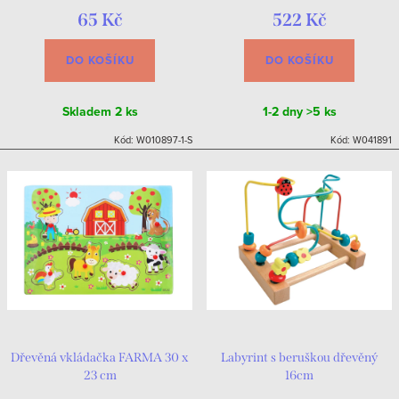
65 Kč
522 Kč
DO KOŠÍKU
DO KOŠÍKU
Skladem
2 ks
1-2 dny
>5 ks
Kód:
W010897-1-S
Kód:
W041891
Dřevěná vkládačka FARMA 30 x
Labyrint s beruškou dřevěný
23 cm
16cm