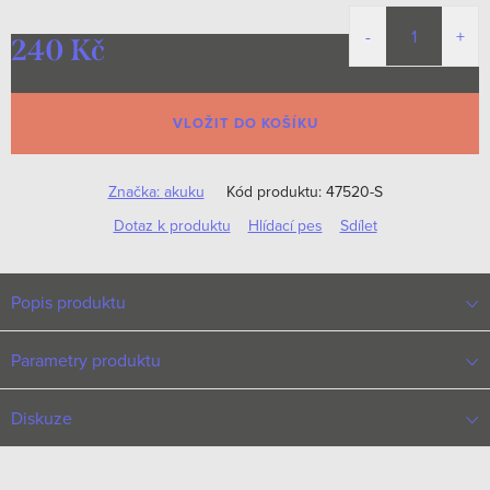
240 Kč
Měrná
cena:
VLOŽIT DO KOŠÍKU
Značka:
akuku
Kód produktu:
47520-S
Dotaz k produktu
Hlídací pes
Sdílet
Popis produktu
Parametry produktu
Diskuze