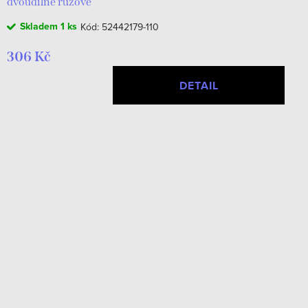
dvoudílné růžové
Skladem
1 ks
Kód:
52442179-110
306 Kč
DETAIL