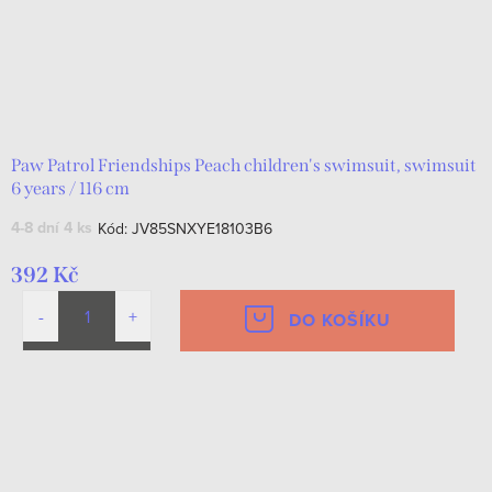
Paw Patrol Friendships Peach children's swimsuit, swimsuit
6 years / 116 cm
4-8 dní
4 ks
Kód:
JV85SNXYE18103B6
392 Kč
DO KOŠÍKU