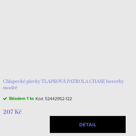
Chlapecké plavky TLAPKOVÁ PATROLA CHASE boxerky
modré
Skladem
1 ks
Kód:
52442952-122
207 Kč
DETAIL