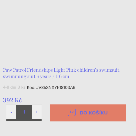
Paw Patrol Friendships Light Pink children's swimsuit,
swimming suit 6 years / 116 cm
4-8 dní
3 ks
Kód:
JV85SNXYE18103A6
392 Kč
DO KOŠÍKU