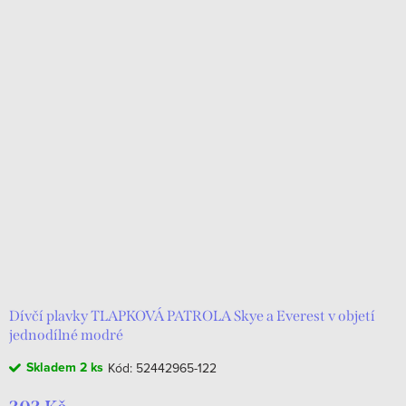
Dívčí plavky TLAPKOVÁ PATROLA Skye a Everest v objetí
jednodílné modré
Skladem
2 ks
Kód:
52442965-122