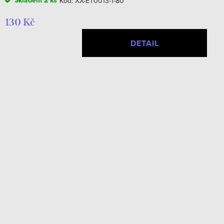
Skladem
2 ks
Kód:
XX-ET0013-1-80
130 Kč
DETAIL