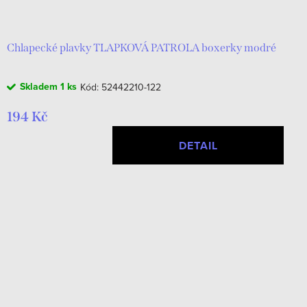
d
t
u
ů
k
Chlapecké plavky TLAPKOVÁ PATROLA boxerky modré
t
Skladem
1 ks
Kód:
52442210-122
ů
194 Kč
DETAIL