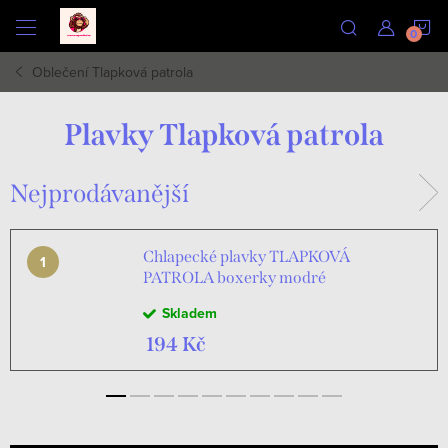
Přejít
N
na
obsah
Oblečení Tlapková patrola
K
Plavky Tlapková patrola
Nejprodávanější
Chlapecké plavky TLAPKOVÁ
PATROLA boxerky modré
Skladem
194 Kč