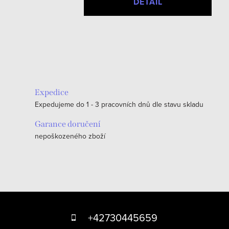
DETAIL
O
v
l
á
Expedice
d
Expedujeme do 1 - 3 pracovních dnů dle stavu skladu
a
c
Garance doručení
nepoškozeného zboží
í
p
r
v
k
Z
y
á
+42730445659
v