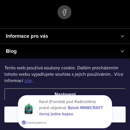
p
ý
p
a
i
t
s
í
u
Informace pro vás
Blog
Přihlášení
Tento web používá soubory cookie. Dalším procházením
tohoto webu vyjadřujete souhlas s jejich používáním.. Více
informací
zde
.
vseprodeti-eu
Nastavení
Karel (Frenštát pod Radhoštěm)
Copyright 2026
www.vseprodeti.eu
. Všechna práva vyhrazena.
právě objednal:
Batoh MINECRAFT
Souhlasím
černý jedna kapsa
Vytvořil Shoptet
Overenyweb.cz