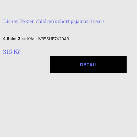
d
t
u
ů
k
Disney Frozen children's short pajamas 3 years
t
4-8 dní
2 ks
Kód:
JV85SUE7429A3
ů
315 Kč
DETAIL