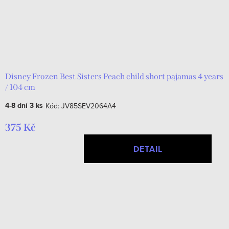
Disney Frozen Best Sisters Peach child short pajamas 4 years
/ 104 cm
4-8 dní
3 ks
Kód:
JV85SEV2064A4
375 Kč
DETAIL