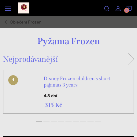
Přejít
N
na
obsah
Oblečení Frozen
K
Pyžama Frozen
Nejprodávanější
Disney Frozen children's short
pajamas 3 years
4-8 dní
315 Kč