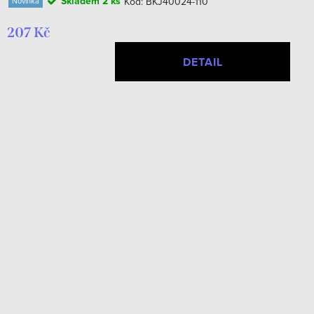
Skladem
2 ks
Kód:
BKJ40024-110
Novinka
207 Kč
DETAIL