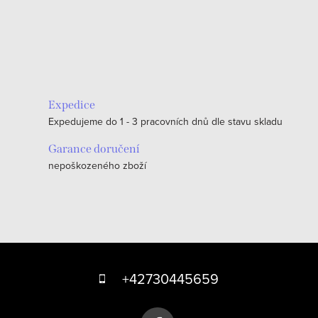
O
v
l
á
Expedice
d
Expedujeme do 1 - 3 pracovních dnů dle stavu skladu
a
c
Garance doručení
nepoškozeného zboží
í
p
r
v
k
Z
y
á
+42730445659
v
p
ý
p