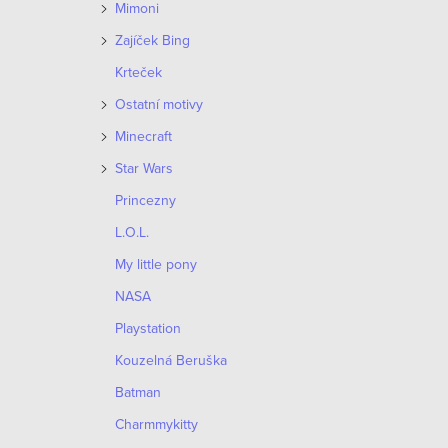
Mimoni
Zajíček Bing
Krteček
Ostatní motivy
Minecraft
Star Wars
Princezny
O
L.O.L.
v
My little pony
l
NASA
á
Playstation
d
Kouzelná Beruška
a
Batman
c
Charmmykitty
í