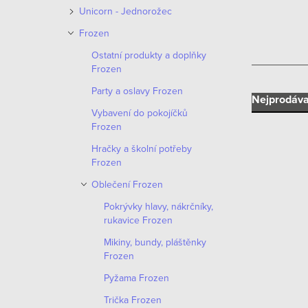
n
Unicorn - Jednorožec
n
Frozen
í
Ostatní produkty a doplňky
Frozen
p
Party a oslavy Frozen
Ř
Nejprodáva
a
Vybavení do pokojíčků
a
Frozen
n
Hračky a školní potřeby
z
e
Frozen
e
Oblečení Frozen
l
V
n
Pokrývky hlavy, nákrčníky,
ý
rukavice Frozen
í
Mikiny, bundy, pláštěnky
p
Frozen
p
i
Pyžama Frozen
r
s
Trička Frozen