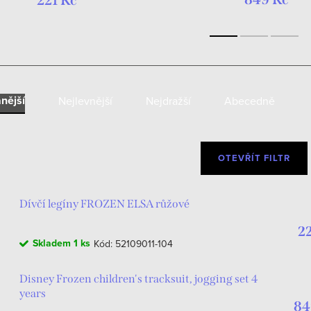
221 Kč
nější
Nejlevnější
Nejdražší
Abecedně
OTEVŘÍT FILTR
Dívčí legíny FROZEN ELSA růžové
2
Skladem
1 ks
Kód:
52109011-104
Disney Frozen children's tracksuit, jogging set 4
years
84