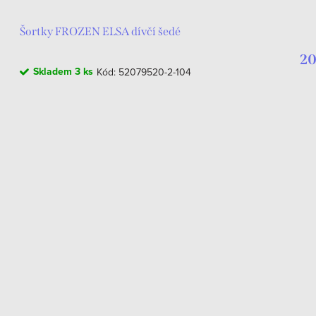
Šortky FROZEN ELSA dívčí šedé
20
Skladem
3 ks
Kód:
52079520-2-104