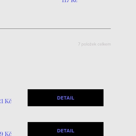
117 Kč
7
položek celkem
DETAIL
21 Kč
DETAIL
9 Kč