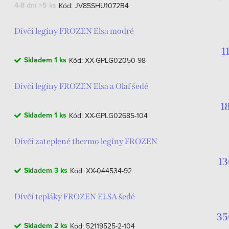
4-8 dní
>5 ks
Kód:
JV85SHU1072B4
Dívčí legíny FROZEN Elsa modré
1
Skladem
1 ks
Kód:
XX-GPLG02050-98
Dívčí legíny FROZEN Elsa a Olaf šedé
1
Skladem
1 ks
Kód:
XX-GPLG02685-104
Dívčí zateplené thermo legíny FROZEN
13
Skladem
3 ks
Kód:
XX-044534-92
Dívčí tepláky FROZEN ELSA šedé
35
Skladem
2 ks
Kód:
52119525-2-104