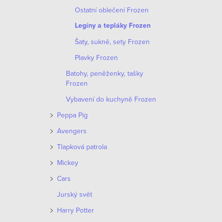
o
Ostatní oblečení Frozen
p
d
Legíny a tepláky Frozen
r
Šaty, sukně, sety Frozen
u
o
Plavky Frozen
k
d
Batohy, peněženky, tašky
t
Frozen
u
Vybavení do kuchyně Frozen
ů
k
Peppa Pig
t
Avengers
Tlapková patrola
ů
Mickey
Cars
Jurský svět
Harry Potter