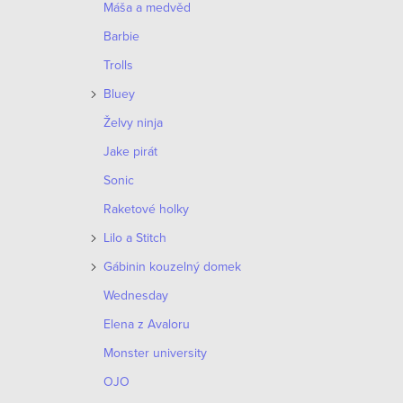
Máša a medvěd
p
Barbie
r
Trolls
v
Bluey
k
Želvy ninja
y
Jake pirát
v
Sonic
ý
Raketové holky
p
Lilo a Stitch
i
Gábinin kouzelný domek
s
Wednesday
u
Elena z Avaloru
Monster university
OJO