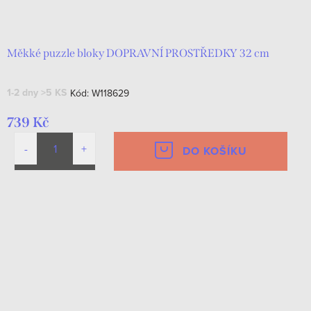
Měkké puzzle bloky DOPRAVNÍ PROSTŘEDKY 32 cm
1-2 dny
>5 KS
Kód:
W118629
739 Kč
DO KOŠÍKU