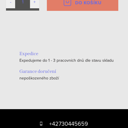
DO KOŠÍKU
O
v
l
á
Expedice
d
Expedujeme do 1 - 3 pracovních dnů dle stavu skladu
a
c
Garance doručení
nepoškozeného zboží
í
p
r
v
k
Z
y
á
+42730445659
v