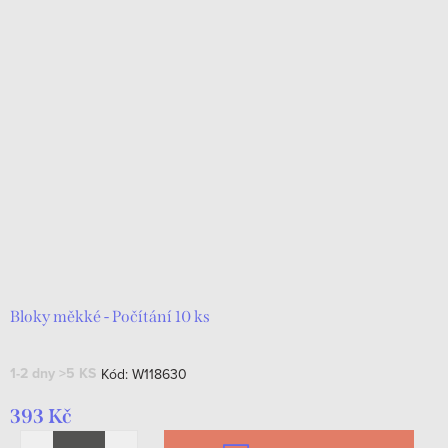
Bloky měkké - Počítání 10 ks
1-2 dny
>5 KS
Kód:
W118630
393 Kč