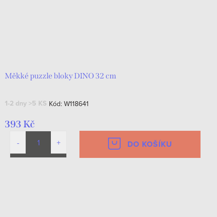
Měkké puzzle bloky DINO 32 cm
1-2 dny
>5 KS
Kód:
W118641
393 Kč
DO KOŠÍKU