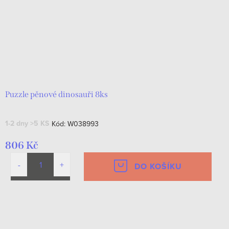
Puzzle pěnové dinosauři 8ks
1-2 dny
>5 KS
Kód:
W038993
806 Kč
DO KOŠÍKU