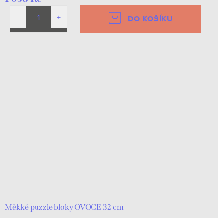
DO KOŠÍKU
Měkké puzzle bloky OVOCE 32 cm