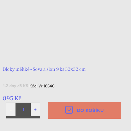
Bloky měkké - Sova a slon 9 ks 32x32 cm
1-2 dny
>5 KS
Kód:
W118646
895 Kč
DO KOŠÍKU