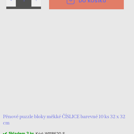
DO KOŠÍKU
Pěnové puzzle bloky měkké ČÍSLICE barevné 10 ks 32 x 32
cm
Skladem
2 ks
Kód:
W118620-S