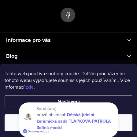
p
ý
p
a
i
t
s
í
u
Informace pro vás
Blog
Přihlášení
Tento web používá soubory cookie. Dalším procházením
tohoto webu vyjadřujete souhlas s jejich používáním.. Více
informací
zde
.
vseprodeti-eu
Nastavení
Karel (Sirá)
právě objednal:
Dětská jídelní
Copyright 2026
www.vseprodeti.eu
. Všechna práva vyhrazena.
keramická sada TLAPKOVÁ PATROLA
Souhlasím
Vytvořil Shoptet
3dílná modrá
Overenyweb.cz