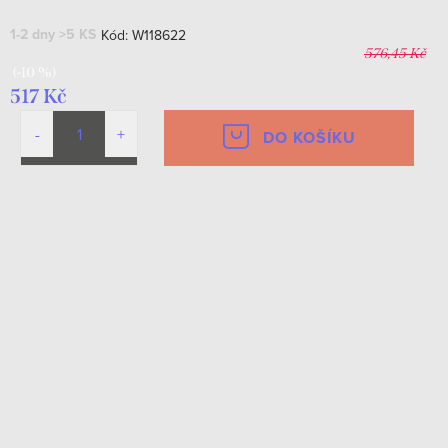
1-2 dny
>5 KS
Kód:
W118622
576,45 Kč
(-10 %)
517 Kč
DO KOŠÍKU