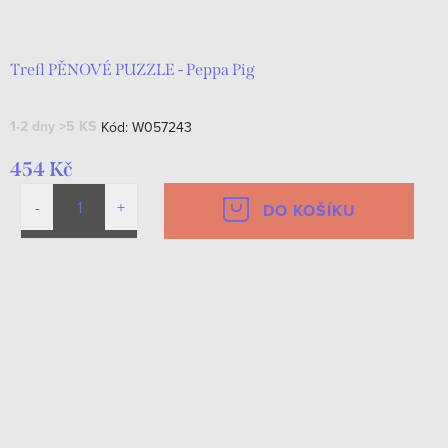
d
t
u
ů
k
Trefl PĚNOVÉ PUZZLE - Peppa Pig
t
1-2 dny
>5 KS
Kód:
W057243
ů
454 Kč
DO KOŠÍKU