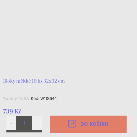
Bloky měkké 10 ks 32x32 cm
1-2 dny
>5 KS
Kód:
W118644
739 Kč
DO KOŠÍKU