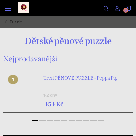
Přejít
N
na
obsah
Puzzle
K
Dětské pěnové puzzle
Nejprodávanější
Trefl PĚNOVÉ PUZZLE - Peppa Pig
1-2 dny
454 Kč