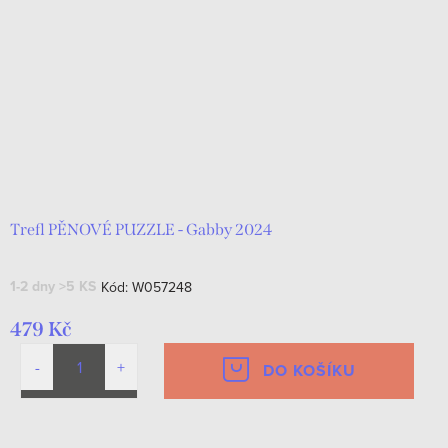
Trefl PĚNOVÉ PUZZLE - Gabby 2024
1-2 dny
>5 KS
Kód:
W057248
479 Kč
DO KOŠÍKU