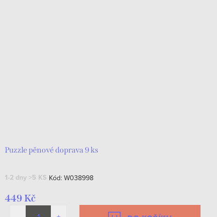
Puzzle pěnové doprava 9 ks
1-2 dny
>5 KS
Kód:
W038998
449 Kč