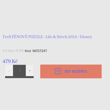
Trefl PĚNOVÉ PUZZLE - Lilo & Stitch 2024 / Disney
1-2 dny
>5 KS
Kód:
W057247
479 Kč
DO KOŠÍKU