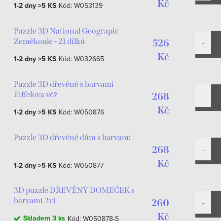
Kč
1-2 dny
>5 KS
Kód:
W053139
Puzzle 3D National Geograpic
Zeměkoule - 21 dílků
526
Kč
1-2 dny
>5 KS
Kód:
W032665
Puzzle 3D dřevěné s barvami
Eiffelova věž
268
Kč
1-2 dny
>5 KS
Kód:
W050876
Puzzle 3D dřevěné dům s barvami
268
Kč
1-2 dny
>5 KS
Kód:
W050877
3D puzzle DŘEVĚNÝ DOMEČEK s
barvami 2v1
260
Kč
Skladem
3 ks
Kód:
W050878-S