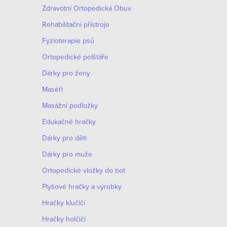
Zdravotní Ortopedická Obuv
i
Rehabilitační přístroje
s
Fyzioterapie psů
u
Ortopedické polštáře
Dárky pro ženy
Maséři
Masážní podložky
Edukačné hračky
Dárky pro děti
Dárky pro muže
Оrtopedické vložky do bot
Plyšové hračky a výrobky
Hračky klučičí
Hračky holčičí