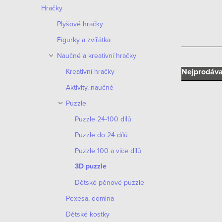
n
Hračky
n
Plyšové hračky
í
Figurky a zvířátka
Naučné a kreativní hračky
p
Ř
Nejprodáva
Kreativní hračky
a
Aktivity, naučné
a
n
Puzzle
z
e
Puzzle 24-100 dílů
e
Puzzle do 24 dílů
l
V
n
Puzzle 100 a více dílů
ý
3D puzzle
í
p
Dětské pěnové puzzle
p
i
Pexesa, domina
r
Dětské kostky
s