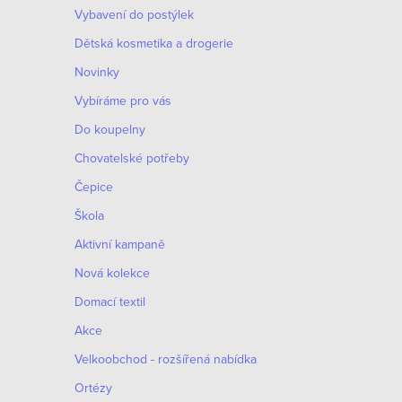
Vybavení do postýlek
l
Dětská kosmetika a drogerie
á
Novinky
d
Vybíráme pro vás
a
Do koupelny
c
Chovatelské potřeby
í
Čepice
p
Škola
r
Aktivní kampaně
v
Nová kolekce
k
Domací textil
y
Akce
v
Velkoobchod - rozšířená nabídka
ý
Ortézy
p