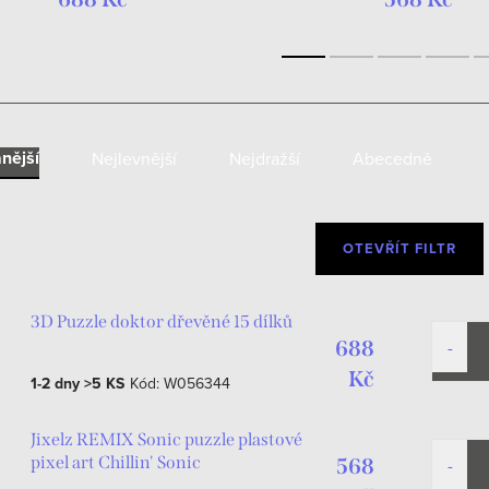
nější
Nejlevnější
Nejdražší
Abecedně
OTEVŘÍT FILTR
3D Puzzle doktor dřevěné 15 dílků
688
Kč
1-2 dny
>5 KS
Kód:
W056344
Jixelz REMIX Sonic puzzle plastové
pixel art Chillin' Sonic
568