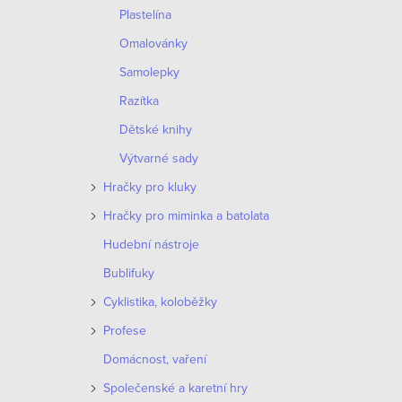
o
Plastelína
p
d
Omalovánky
r
Samolepky
u
o
Razítka
k
d
Dětské knihy
t
Výtvarné sady
u
ů
Hračky pro kluky
k
Hračky pro miminka a batolata
t
Hudební nástroje
ů
Bublifuky
Cyklistika, koloběžky
Profese
Domácnost, vaření
Společenské a karetní hry