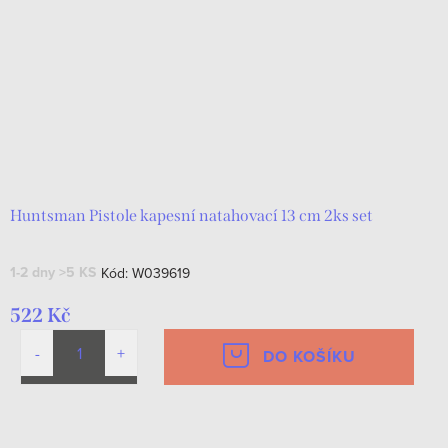
r
s
o
p
d
r
u
o
k
d
t
u
ů
k
Huntsman Pistole kapesní natahovací 13 cm 2ks set
t
1-2 dny
>5 KS
Kód:
W039619
ů
522 Kč
DO KOŠÍKU
O