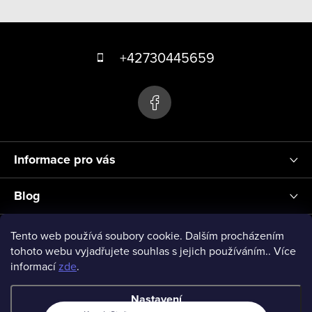
v
Z
l
á
á
+42730445659
d
p
a
a
c
t
í
p
í
r
Informace pro vás
v
k
Blog
y
v
Přihlášení
Tento web používá soubory cookie. Dalším procházením
ý
tohoto webu vyjadřujete souhlas s jejich používáním.. Více
informací
zde
.
p
vseprodeti-eu
i
Nastavení
s