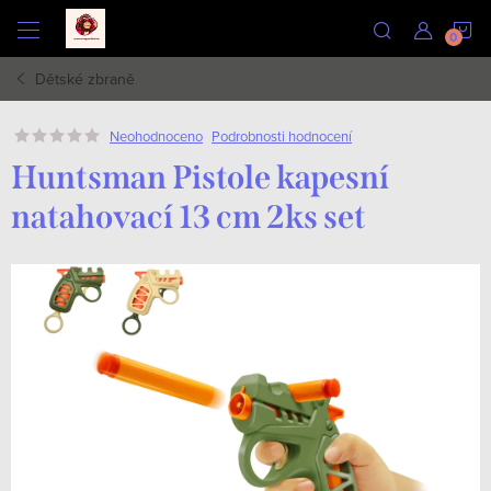
Přejít
N
na
obsah
Dětské zbraně
K
Podrobnosti hodnocení
Neohodnoceno
Huntsman Pistole kapesní
natahovací 13 cm 2ks set