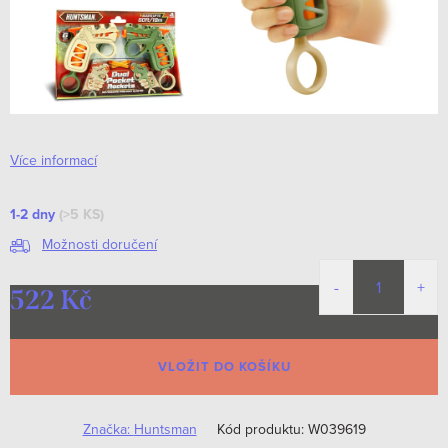
Více informací
1-2 dny
(>5 KS)
Možnosti doručení
522 Kč
Měrná
cena:
VLOŽIT DO KOŠÍKU
Značka:
Huntsman
Kód produktu:
W039619