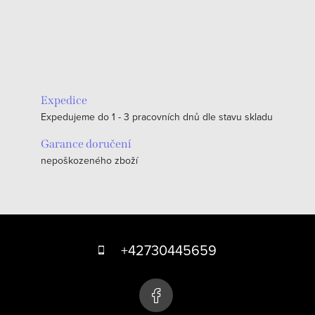
Expedice
Expedujeme do 1 - 3 pracovních dnů dle stavu skladu
Garance doručení
nepoškozeného zboží
Z
á
+42730445659
p
a