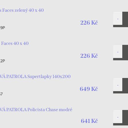
Faces zelený 40 x 40
226 Kč
39P
Faces 40 x 40
226 Kč
22P
OVÁ PATROLA Supertlapky 140x200
649 Kč
67
VÁ PATROLA Policista Chase modré
641 Kč