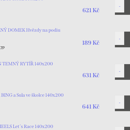
621 Kč
LNÝ DOMEK Hvězdy na podiu
189 Kč
67P
AN TEMNÝ RYTÍŘ 140x200
631 Kč
 BING a Sula ve školce 140x200
641 Kč
EELS Let´s Race 140x200