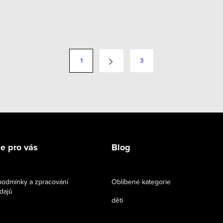
1
3
e pro vás
Blog
odmínky a zpracování
Oblíbené kategorie
dajů
děti