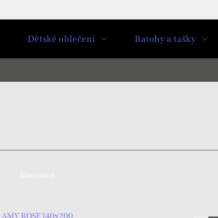
u
Dětské oblečení
Batohy a tašky
Abecedně
 A AMY ROSE 140x200