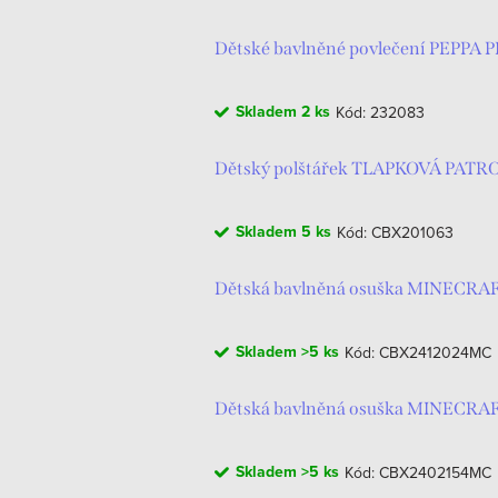
Dětské bavlněné povlečení PEPPA P
Skladem
2 ks
Kód:
232083
Dětský polštářek TLAPKOVÁ PATRO
Skladem
5 ks
Kód:
CBX201063
Dětská bavlněná osuška MINECRAF
Skladem
>5 ks
Kód:
CBX2412024MC
Dětská bavlněná osuška MINECRA
Skladem
>5 ks
Kód:
CBX2402154MC