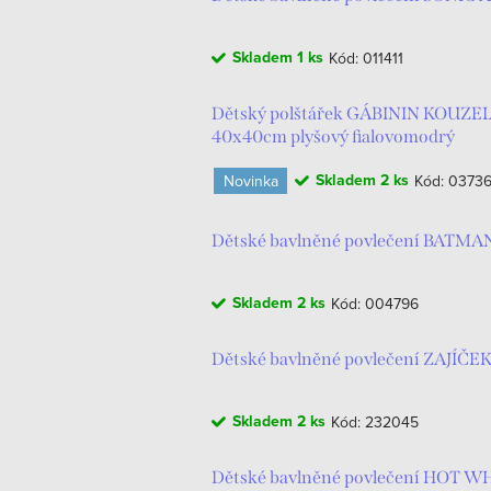
ý
e
Skladem
1 ks
Kód:
011411
p
n
i
í
Dětský polštářek GÁBININ KOUZE
40x40cm plyšový fialovomodrý
s
p
Skladem
2 ks
Novinka
Kód:
0373
p
r
r
Dětské bavlněné povlečení BATM
o
o
d
Skladem
2 ks
Kód:
004796
d
u
Dětské bavlněné povlečení ZAJÍČEK
u
k
k
t
Skladem
2 ks
Kód:
232045
t
ů
Dětské bavlněné povlečení HOT WH