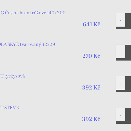
IG Čas na hraní růžové 140x200
641 Kč
LA SKYE tvarovaný 42x29
270 Kč
T tyrkysová
392 Kč
FT STEVE
392 Kč