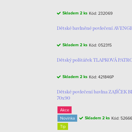
ů
Skladem
2 ks
Kód:
232069
Dětské bavlněné povlečení AVENG
Skladem
2 ks
Kód:
052315
Dětský polštářek TLAPKOVÁ PATROL
Skladem
2 ks
Kód:
421846P
Dětské povlečení bavlna ZAJÍČE
70x90
Akce
Skladem
2 ks
Novinka
Kód:
5266
Tip