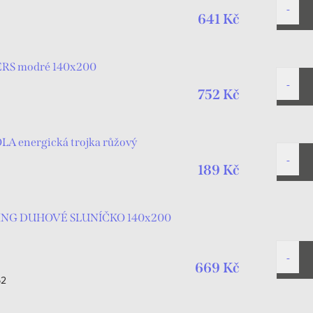
641 Kč
ERS modré 140x200
752 Kč
A energická trojka růžový
189 Kč
K BING DUHOVÉ SLUNÍČKO 140x200
669 Kč
62