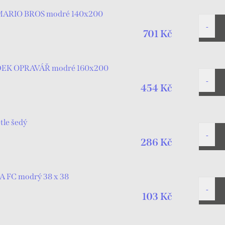
 MARIO BROS modré 140x200
701 Kč
ÍDEK OPRAVÁŘ modré 160x200
454 Kč
le šedý
286 Kč
A FC modrý 38 x 38
103 Kč