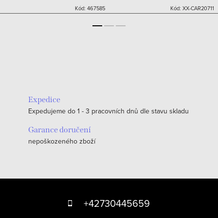
Kód:
467585
Kód:
XX-CAR20711
Expedice
Expedujeme do 1 - 3 pracovních dnů dle stavu skladu
Garance doručení
nepoškozeného zboží
Z
á
+42730445659