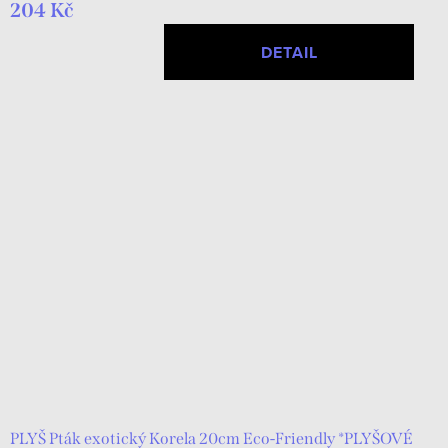
204 Kč
DETAIL
PLYŠ Pták exotický Korela 20cm Eco-Friendly *PLYŠOVÉ