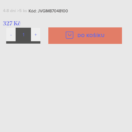
4-8 dní
>5 ks
Kód:
JVGIM87048100
327 Kč
DO KOŠÍKU