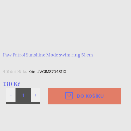
Paw Patrol Sunshine Mode swim ring 51 cm
4-8 dní
>5 ks
Kód:
JVGIM87048110
130 Kč
DO KOŠÍKU