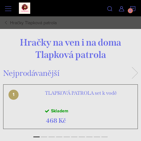
Přejít
N
na
obsah
Hračky Tlapková patrola
K
Hračky na ven i na doma
Tlapková patrola
Nejprodávanější
TLAPKOVÁ PATROLA set k vodě
Skladem
468 Kč