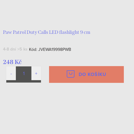
Paw Patrol Duty Calls LED flashlight 9 cm
4-8 dní
>5 ks
Kód:
JVEWA19998PWB
248 Kč
DO KOŠÍKU