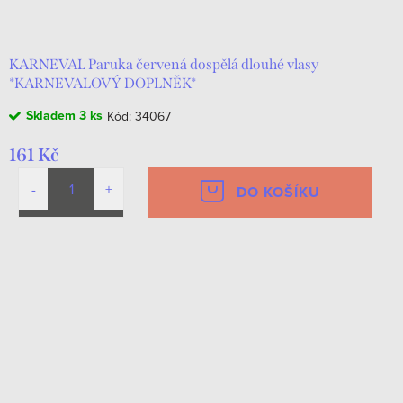
KARNEVAL Paruka červená dospělá dlouhé vlasy
*KARNEVALOVÝ DOPLNĚK*
Skladem
3 ks
Kód:
34067
161 Kč
DO KOŠÍKU