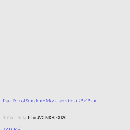
Paw Patrol Sunshine Mode arm float 25x15 cm
4-8 dní
>5 ks
Kód:
JVGIM87048120
130 Kč