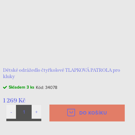
Dětské odrážedlo čtyřkolové TLAPKOVÁ PATROLA pro
kluky
Skladem
3 ks
Kód:
34078
1 269 Kč
DO KOŠÍKU