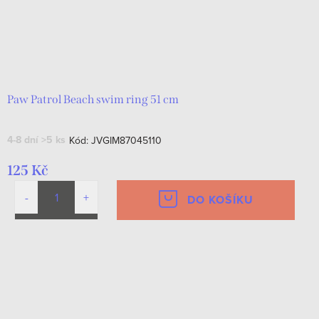
Paw Patrol Beach swim ring 51 cm
4-8 dní
>5 ks
Kód:
JVGIM87045110
125 Kč
DO KOŠÍKU