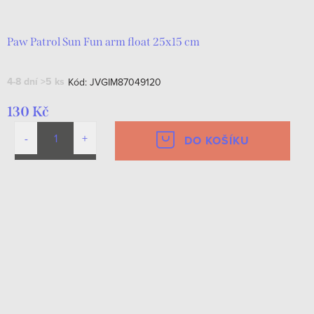
Paw Patrol Sun Fun arm float 25x15 cm
4-8 dní
>5 ks
Kód:
JVGIM87049120
130 Kč
DO KOŠÍKU