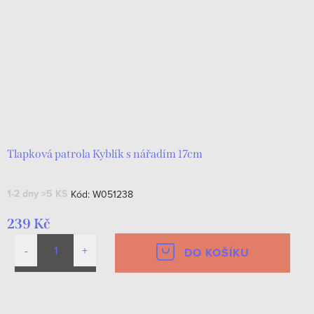
Tlapková patrola Kyblík s nářadím 17cm
1-2 dny
>5 KS
Kód:
W051238
239 Kč
DO KOŠÍKU