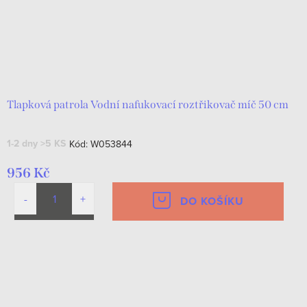
Tlapková patrola Vodní nafukovací roztřikovač míč 50 cm
1-2 dny
>5 KS
Kód:
W053844
956 Kč
DO KOŠÍKU