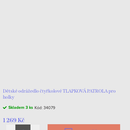
Dětské odrážedlo čtyřkolové TLAPKOVÁ PATROLA pro
holky
Skladem
3 ks
Kód:
34079
1 269 Kč