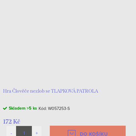
Hra Člověče nezlob se TLAPKOVÁ PATROLA
Skladem
>5 ks
Kód:
W057253-S
172 Kč
DO KOŠÍKU