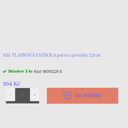
Míč TLAPKOVÁ PATROLA parta s proužky 22cm
Skladem
3 ks
Kód:
W051221-S
104 Kč
DO KOŠÍKU