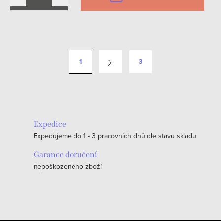
O
v
S
1
3
l
t
á
r
d
á
a
n
c
k
Expedice
í
o
Expedujeme do 1 - 3 pracovních dnů dle stavu skladu
p
v
r
Garance doručení
á
v
nepoškozeného zboží
n
k
í
y
v
ý