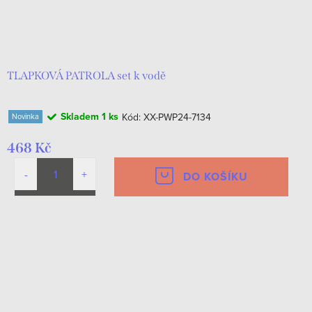
o
k
d
t
u
ů
k
TLAPKOVÁ PATROLA set k vodě
t
Skladem
1 ks
Kód:
XX-PWP24-7134
Novinka
ů
468 Kč
DO KOŠÍKU