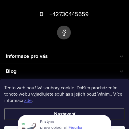
Z
p
á
+42730445659
i
s
p
u
a
t
í
Informace pro vás
Blog
Přihlášení
Tento web používá soubory cookie. Dalším procházením
tohoto webu vyjadřujete souhlas s jejich používáním.. Více
informací
zde
.
vseprodeti-eu
Nastavení
Kristýna
právě objednal:
Figurka
Copyright 2026
www.vseprodeti.eu
. Všechna práva vyhrazena.