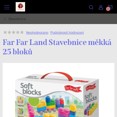
Přejít
N
na
obsah
Stavebnice
K
Podrobnosti hodnocení
Neohodnoceno
Far Far Land Stavebnice měkká
25 bloků