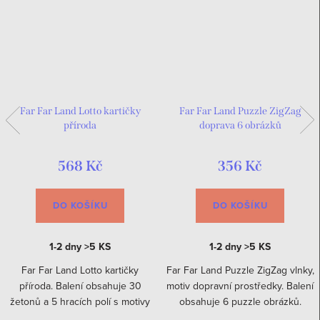
Far Far Land Lotto kartičky
Far Far Land Puzzle ZigZag
příroda
doprava 6 obrázků
568 Kč
356 Kč
DO KOŠÍKU
DO KOŠÍKU
1-2 dny
>5 KS
1-2 dny
>5 KS
Far Far Land Lotto kartičky
Far Far Land Puzzle ZigZag vlnky,
příroda. Balení obsahuje 30
motiv dopravní prostředky. Balení
žetonů a 5 hracích polí s motivy
obsahuje 6 puzzle obrázků.
přírodních plodin a rostlin.