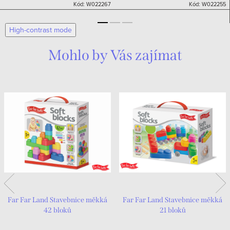
Kód:
W022267
Kód:
W022255
High-contrast mode
Mohlo by Vás zajímat
Far Far Land Stavebnice měkká
Far Far Land Stavebnice měkká
42 bloků
21 bloků