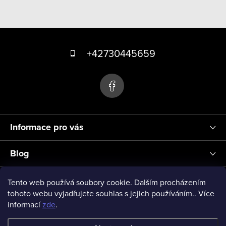
Z
á
+42730445659
p
a
t
í
Informace pro vás
Blog
Přihlášení
Tento web používá soubory cookie. Dalším procházením
tohoto webu vyjadřujete souhlas s jejich používáním.. Více
informací
zde
.
vseprodeti-eu