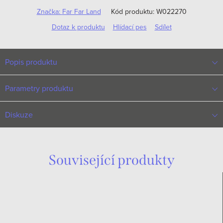
Značka:
Far Far Land
Kód produktu:
W022270
Dotaz k produktu
Hlídací pes
Sdílet
Popis produktu
Parametry produktu
Diskuze
Související produkty