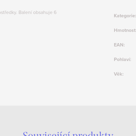
ostředky. Balení obsahuje 6
Kategorie
Hmotnost
EAN
:
Pohlaví
:
Věk
:
Související produkty