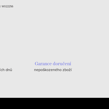
d:
W022256
Garance doručení
ích dnů
nepoškozeného zboží