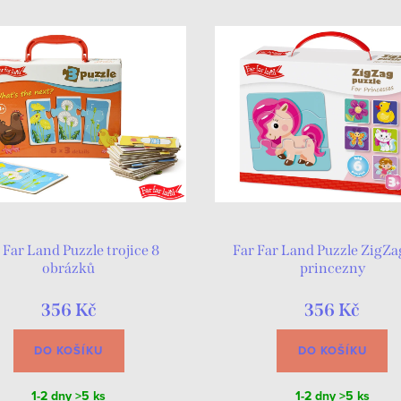
 Far Land Puzzle trojice 8
Far Far Land Puzzle ZigZa
obrázků
princezny
356 Kč
356 Kč
DO KOŠÍKU
DO KOŠÍKU
1-2 dny
>5 ks
1-2 dny
>5 ks