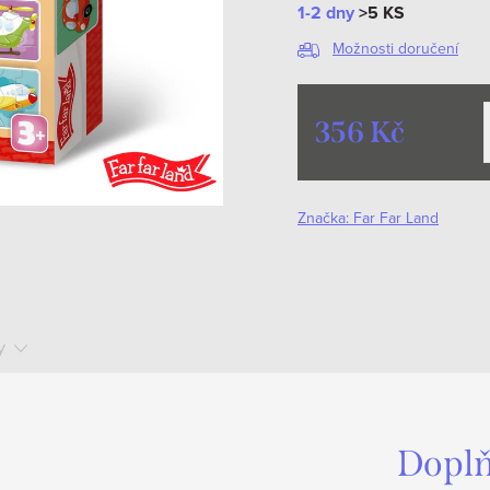
1-2 dny
>5 KS
Možnosti doručení
356 Kč
Měrná
cena:
Značka:
Far Far Land
y
Doplň