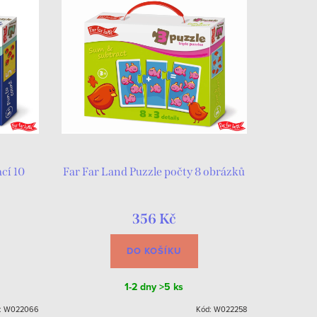
cí 10
Far Far Land Puzzle počty 8 obrázků
356 Kč
DO KOŠÍKU
1-2 dny
>5 ks
:
W022066
Kód:
W022258