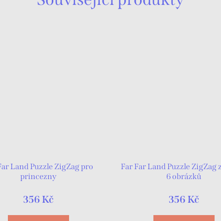
Far Land Puzzle ZigZag pro
Far Far Land Puzzle ZigZag 
princezny
6 obrázků
356 Kč
356 Kč