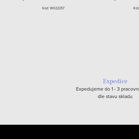
Kód:
W022257
Kó
Expedice
Expedujeme do 1 - 3 pracovn
dle stavu skladu