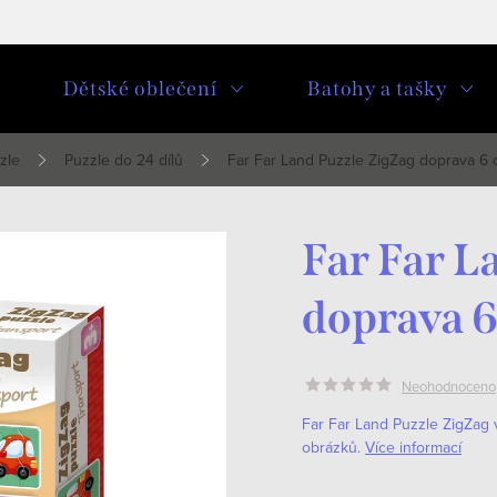
u
Dětské oblečení
Batohy a tašky
zle
Puzzle do 24 dílů
Far Far Land Puzzle ZigZag doprava 6
Far Far L
doprava 
Neohodnoceno
Far Far Land Puzzle ZigZag 
obrázků.
Více informací