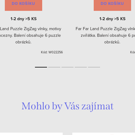
DO KOŠÍKU
DO KOŠÍKU
1-2 dny
>5 KS
1-2 dny
>5 KS
 Land Puzzle ZigZag vlnky, motivy
Far Far Land Puzzle ZigZag vlnk
ncezny. Balení obsahuje 6 puzzle
zvířátka. Balení obsahuje 6 p
obrázků.
obrázků.
Kód:
W022256
Kó
Mohlo by Vás zajímat