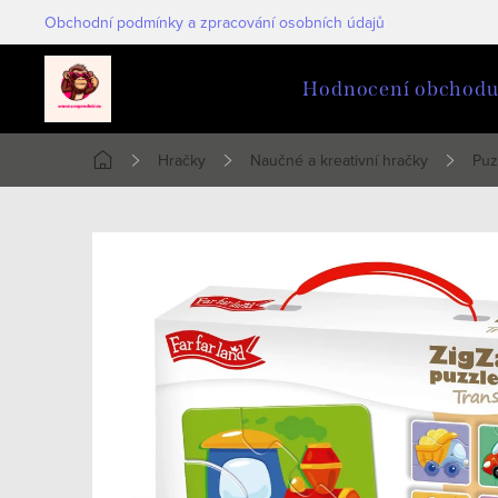
Přejít
Obchodní podmínky a zpracování osobních údajů
na
obsah
Hodnocení obchod
Hračky
Naučné a kreativní hračky
Puz
Domů