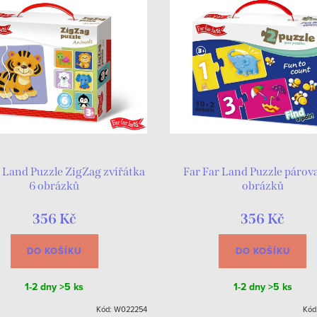
 Land Puzzle ZigZag zvířátka
Far Far Land Puzzle párova
6 obrázků
obrázků
356 Kč
356 Kč
DO KOŠÍKU
DO KOŠÍKU
1-2 dny
>5 ks
1-2 dny
>5 ks
Kód:
W022254
Kód