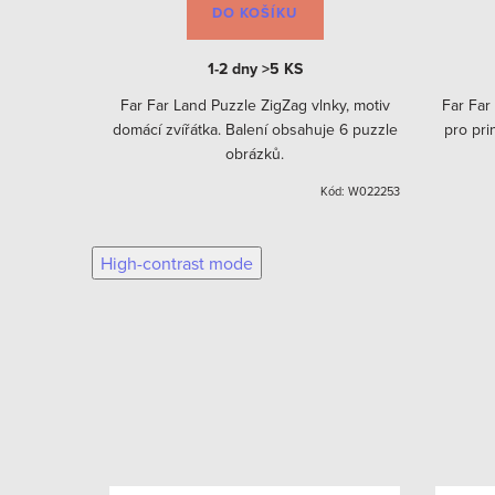
DO KOŠÍKU
1-2 dny
>5 KS
Far Far Land Puzzle ZigZag vlnky, motiv
Far Far
í domečky
domácí zvířátka. Balení obsahuje 6 puzzle
pro pri
le obrázků.
obrázků.
dílků (na
na druhém
d:
W022264-S
Kód:
W022253
High-contrast mode