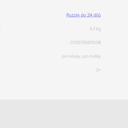
:
Puzzle do 24 dílů
:
0.1 kg
0725765611338
pro kluky, pro holky
3+