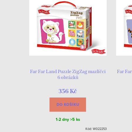
Far Far Land Puzzle ZigZag mazlíčci
Far Far
6 obrázků
356 Kč
DO KOŠÍKU
1-2 dny
>5 ks
Kód:
W022253