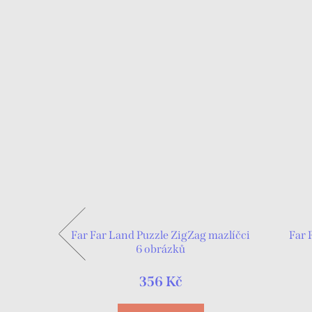
rovací
Far Far Land Puzzle ZigZag mazlíčci
Far 
6 obrázků
356 Kč