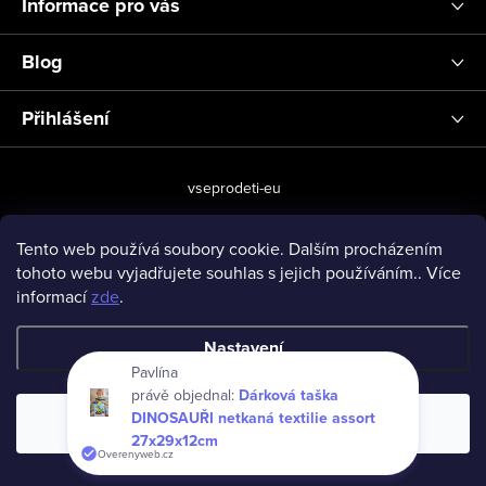
Informace pro vás
Blog
Přihlášení
vseprodeti-eu
Tento web používá soubory cookie. Dalším procházením
tohoto webu vyjadřujete souhlas s jejich používáním.. Více
Copyright 2026
www.vseprodeti.eu
. Všechna práva vyhrazena.
informací
zde
.
Vytvořil Shoptet
Nastavení
Pavlína
právě objednal:
Dárková taška
DINOSAUŘI netkaná textilie assort
Souhlasím
27x29x12cm
Overenyweb.cz