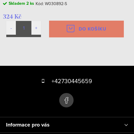
Skladem
2 ks
Kód:
W030892-S
324 Kč
DO KOŠÍKU
O
v
Z
l
á
á
+42730445659
d
p
a
a
c
t
í
p
í
r
Informace pro vás
v