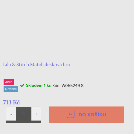
r
s
o
p
d
r
u
o
k
d
t
u
ů
k
Lilo & Stitch Match desková hra
t
Akce
ů
Skladem
1 ks
Kód:
W055249-S
Novinka
713 Kč
DO KOŠÍKU