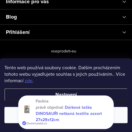
Informace pro vás
Blog
Přihlášení
vseprodeti-eu
Tento web používá soubory cookie. Dalším procházením
tohoto webu vyjadřujete souhlas s jejich používáním.. Více
Copyright 2026
www.vseprodeti.eu
. Všechna práva vyhrazena.
informací
zde
.
Vytvořil Shoptet
Nastavení
Pavlína
právě objednal:
Dárková taška
DINOSAUŘI netkaná textilie assort
Souhlasím
27x29x12cm
Overenyweb.cz