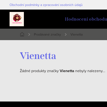
Přejít
Obchodní podmínky a zpracování osobních údajů
na
obsah
Hodnocení obchod
Prodávané značky
Vienetta
Domů
Vienetta
Žádné produkty značky
Vienetta
nebyly nalezeny...
Z