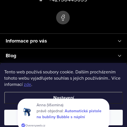
d
p
a
a
c
t
í
p
í
r
Informace pro vás
v
k
Blog
y
v
Přihlášení
Tento web používá soubory cookie. Dalším procházením
ý
tohoto webu vyjadřujete souhlas s jejich používáním.. Více
informací
zde
.
p
vseprodeti-eu
i
Nastavení
s
Anna (Všemina)
u
právě objednal:
Automatická pistole
Copyright 2026
www.vseprodeti.eu
. Všechna práva vyhrazena.
na bubliny Bubble s náplní
Souhlasím
Vytvořil Shoptet
Overenyweb.cz