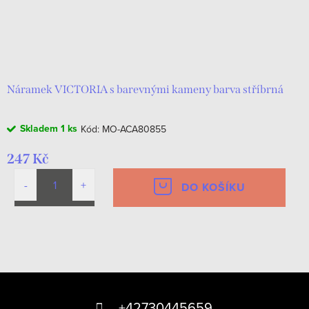
Náramek VICTORIA s barevnými kameny barva stříbrná
Skladem
1 ks
Kód:
MO-ACA80855
247 Kč
DO KOŠÍKU
O
v
Z
l
á
á
+42730445659