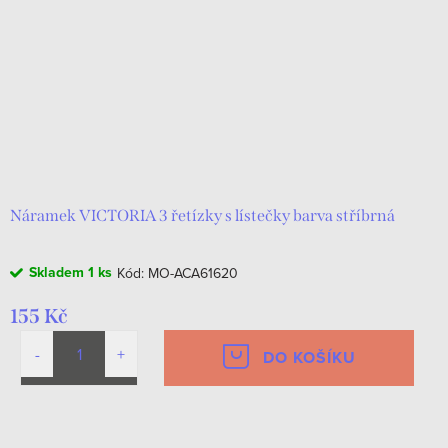
r
s
o
p
d
r
u
o
k
d
t
u
ů
k
Náramek VICTORIA 3 řetízky s lístečky barva stříbrná
t
Skladem
1 ks
Kód:
MO-ACA61620
ů
155 Kč
DO KOŠÍKU