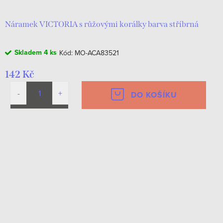
Náramek VICTORIA s růžovými korálky barva stříbrná
Skladem
4 ks
Kód:
MO-ACA83521
142 Kč
DO KOŠÍKU