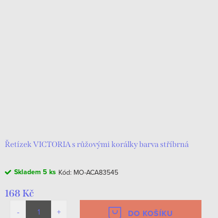
Řetízek VICTORIA s růžovými korálky barva stříbrná
Skladem
5 ks
Kód:
MO-ACA83545
168 Kč
DO KOŠÍKU