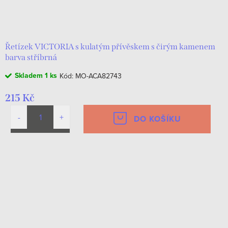
Řetízek VICTORIA s kulatým přívěskem s čirým kamenem
barva stříbrná
Skladem
1 ks
Kód:
MO-ACA82743
215 Kč
DO KOŠÍKU