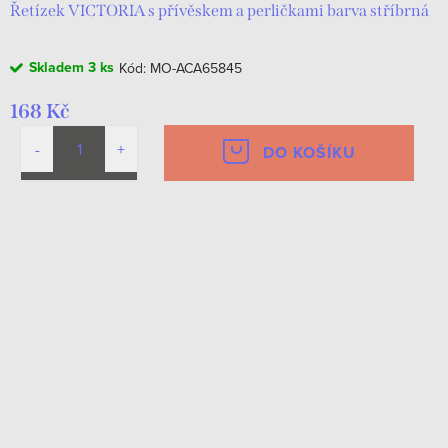
Řetízek VICTORIA s přívěskem a perličkami barva stříbrná
Skladem
3 ks
Kód:
MO-ACA65845
168 Kč
DO KOŠÍKU