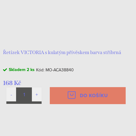
Řetízek VICTORIA s kulatým přívěskem barva stříbrná
Skladem
2 ks
Kód:
MO-ACA38840
168 Kč
DO KOŠÍKU